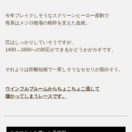
今年ブレイクしそうなスクリーンヒーロー産駒で
母系はメジロ牧場の根幹を支えた血統。
芯はしっかりしていそうですが、
1400→1600への対応ができるかどうかがカギです。
それよりは距離短縮で一変しそうなセセリが面白そう。
ウインフルブルームからちょこちょこ流して
儲かってしまうレースです。