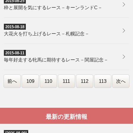
2015-08-25
枠と展開を気にするレース－キーンランドC－
2015-08-18
大花火を打ち上げるレース－札幌記念－
2015-08-11
毎年好走する牝馬に期待するレース－関屋記念－
前へ
109
110
111
112
113
次へ
最新の更新情報