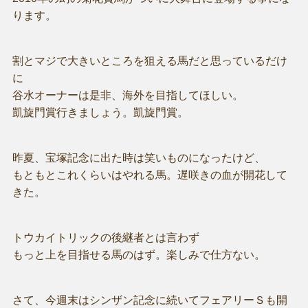
ります。
割とマジで大きいところを狙える馬だと思っているだけ
に
谷水オーナーは是非、海外を目指してほしい。
凱旋門賞行きましょう。凱旋門賞。
昨夏、宝塚記念に出た時は笑いものになったけど、
もともとこれくらいはやれる馬。遅咲きの血が開花して
きた。
トウカイトリックの後継者とは言わず
もっと上を目指せる馬のはず。楽しみで仕方ない。
さて、今週末はシンザン記念に続いてフェアリーＳも開