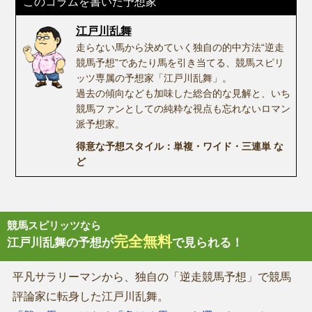
このコラムを書いた予想家
江戸川乱舞
走らない馬から決めていく独自の的中方法“逆走
競馬予想”であたり馬を引き当てる、競馬スピリ
ッツ専属の予想家「江戸川乱舞」。
過去の傾向なども加味した総合的な見解と、いち
競馬ファンとしての純粋な視点も忘れないロマン
派予想家。
得意な予想スタイル：単複・ワイド・三連単 な
ど
競馬スピリッツなら
完全無料
江戸川乱舞の予想が
で見られる！
平凡サラリーマンから、独自の「逆走競馬予想」で競馬
評論家に転身した江戸川乱舞。