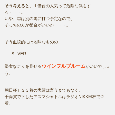
そう考えると、１倍台の人気って危険な気もす
る・・・。
いや、◎は別の馬に打つ予定なので、
そっちの方が都合がいいか・・・。
そう血統的には地味なものの、
___SILVER___
ウインフルブルーム
堅実な走りを見せる
がいいでしょ
う。
朝日杯ＦＳ３着の実績は言うまでもなく、
千両賞で下したアズマシャトルはラジオNIKKEI杯で２
着。