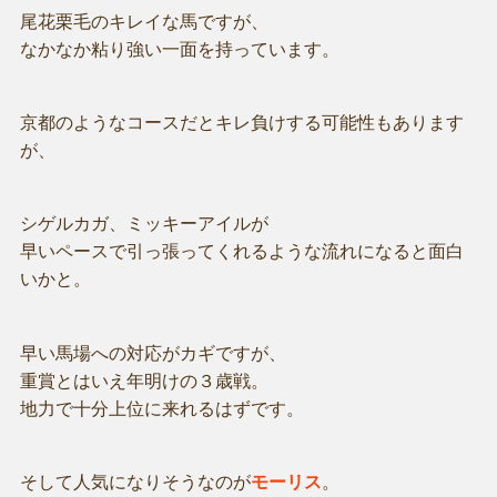
尾花栗毛のキレイな馬ですが、
なかなか粘り強い一面を持っています。
京都のようなコースだとキレ負けする可能性もあります
が、
シゲルカガ、ミッキーアイルが
早いペースで引っ張ってくれるような流れになると面白
いかと。
早い馬場への対応がカギですが、
重賞とはいえ年明けの３歳戦。
地力で十分上位に来れるはずです。
そして人気になりそうなのが
モーリス
。