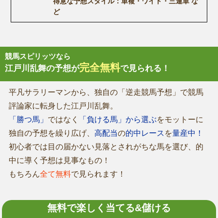
得意な予想スタイル：単複・ワイド・三連単 な
ど
競馬スピリッツなら
完全無料
江戸川乱舞の予想が
で見られる！
平凡サラリーマンから、独自の「逆走競馬予想」で競馬
評論家に転身した江戸川乱舞。
「勝つ馬」
ではなく
「負ける馬」から選ぶ
をモットーに
独自の予想を繰り広げ、
高配当
の
的中レース
を
量産中！
初心者では目の届かない見落とされがちな馬を選び、的
中に導く予想は見事なもの！
もちろん
全て無料
で見られます！
無料で楽しく当てる&儲ける