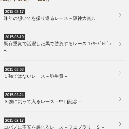
2015-03-17
昨年の想いでを振り返るレース－阪神大賞典
2015-03-10
既存重賞で活躍した馬で勝負するレース-ﾌｨﾘｰｽﾞﾚﾋﾞｭ
ｰ-
2015-03-03
１強ではないレース－弥生賞－
2015-02-24
３強に割って入るレース－中山記念－
2015-02-17
コパノに不安を感じるレース－フェブラリーＳ－