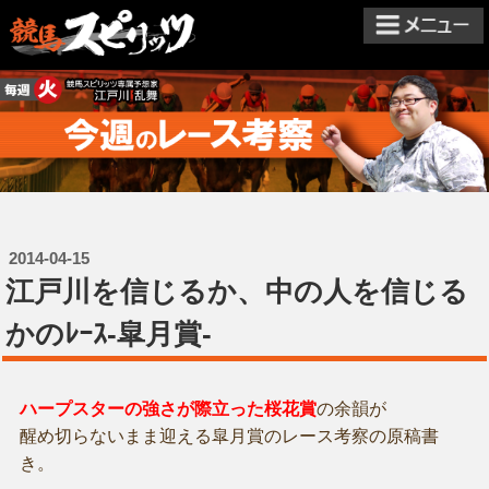
2014-04-15
江戸川を信じるか、中の人を信じる
かのﾚｰｽ-皐月賞-
ハープスターの強さが際立った桜花賞
の余韻が
醒め切らないまま迎える皐月賞のレース考察の原稿書
き。