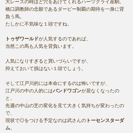
大レースの時ほど穴をあけてくれるハーツクライ産駒。
橋口調教師の念願であるダービー制覇の期待を一身に背
負う馬。
たしかに不気味な１頭ですね。
トゥザワールド
が人気するのであれば、
当然この馬も人気を背負います。
人気になりすぎると買いづらいですが、
抑えておいて損はない１頭でしょう。
そして江戸川的には本命にするのは怖いですが、
江戸川の中の人的には
バンドワゴン
が居なくなったの
と、
先週の中山の芝の変化を見て大きく気持ちが変わったの
で、
現状で◎をつける予定なのは武さんの
トーセンスターダ
ム
。