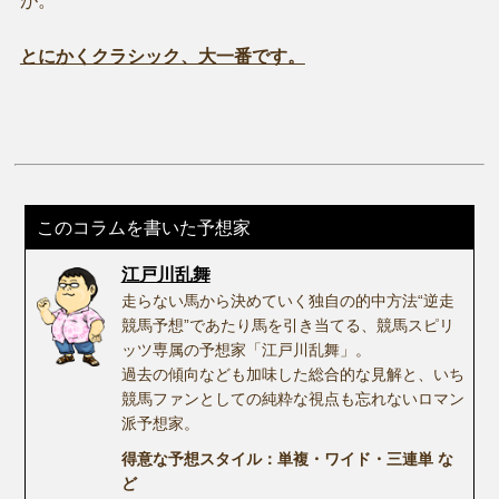
が。
とにかくクラシック、大一番です。
このコラムを書いた予想家
江戸川乱舞
走らない馬から決めていく独自の的中方法“逆走
競馬予想”であたり馬を引き当てる、競馬スピリ
ッツ専属の予想家「江戸川乱舞」。
過去の傾向なども加味した総合的な見解と、いち
競馬ファンとしての純粋な視点も忘れないロマン
派予想家。
得意な予想スタイル：単複・ワイド・三連単 な
ど