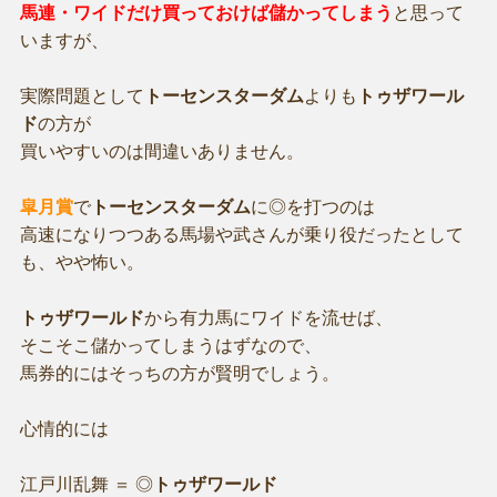
馬連・ワイドだけ買っておけば儲かってしまう
と思って
いますが、
実際問題として
トーセンスターダム
よりも
トゥザワール
ド
の方が
買いやすいのは間違いありません。
皐月賞
で
トーセンスターダム
に◎を打つのは
高速になりつつある馬場や武さんが乗り役だったとして
も、やや怖い。
トゥザワールド
から有力馬にワイドを流せば、
そこそこ儲かってしまうはずなので、
馬券的にはそっちの方が賢明でしょう。
心情的には
江戸川乱舞 ＝ ◎
トゥザワールド