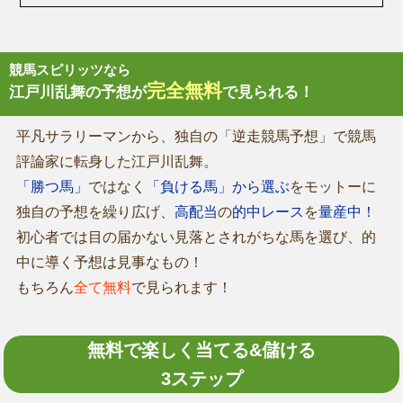
競馬スピリッツなら
完全無料
江戸川乱舞の予想が
で見られる！
平凡サラリーマンから、独自の「逆走競馬予想」で競馬
評論家に転身した江戸川乱舞。
「勝つ馬」
ではなく
「負ける馬」から選ぶ
をモットーに
独自の予想を繰り広げ、
高配当
の
的中レース
を
量産中！
初心者では目の届かない見落とされがちな馬を選び、的
中に導く予想は見事なもの！
もちろん
全て無料
で見られます！
無料で楽しく当てる&儲ける
3ステップ