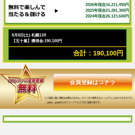
2026年現在16,211,450円
2025年現在21,281,300円
2024年現在26,123,600円
8月8日(土) 札幌11R
【五十嵐】獲得金:190,100円
合計：190,100円
会員登録はコチラ