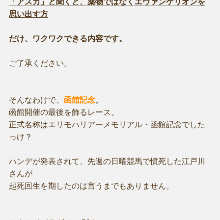
「アスカ」と聞くと、薬物ではなくエヴァンゲリオンを
思い出す方
だけ、ワクワクできる内容です。
ご了承ください。
そんなわけで、
函館記念
。
函館開催の最後を飾るレース。
正式名称はエリモハリアーメモリアル・函館記念でした
っけ？
ハンデが発表されて、先週の日曜競馬で憤死した江戸川
さんが
起死回生を期したのは言うまでもありません。