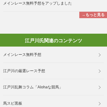
メインレース無料予想をアップしました
→もっと見る
江戸川氏関連のコンテンツ
メインレース無料予想
江戸川の厳選レース予想
江戸川乱舞コラム「Alohaな競馬」
馬スピ黒板