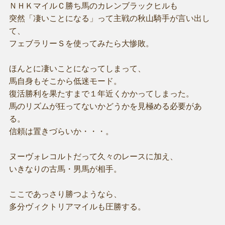
ＮＨＫマイルＣ勝ち馬のカレンブラックヒルも
突然「凄いことになる」って主戦の秋山騎手が言い出し
て、
フェブラリーＳを使ってみたら大惨敗。
ほんとに凄いことになってしまって、
馬自身もそこから低迷モード。
復活勝利を果たすまで１年近くかかってしまった。
馬のリズムが狂ってないかどうかを見極める必要があ
る。
信頼は置きづらいか・・・。
ヌーヴォレコルトだって久々のレースに加え、
いきなりの古馬・男馬が相手。
ここであっさり勝つようなら、
多分ヴィクトリアマイルも圧勝する。