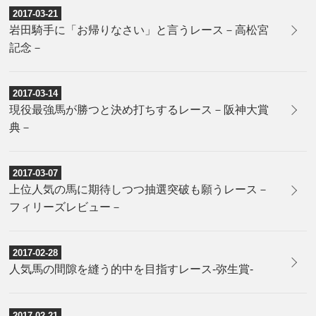
2017-03-21
岩田騎手に「お帰りなさい」と言うレース－高松宮
記念－
2017-03-14
現役最強馬が勝つと決め打ちするレース－阪神大賞
典－
2017-03-07
上位人気の馬に期待しつつ抽選突破も願うレース－
フィリーズレビュー－
2017-02-28
人気馬の間隙を縫う的中を目指すレース-弥生賞-
2017-02-21