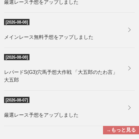
厳選レース予想をアップしました
[2026-08-08]
メインレース無料予想をアップしました
[2026-08-08]
レパードS(G3)穴馬予想大作戦 「大五郎のたわ言」
大五郎
[2026-08-07]
厳選レース予想をアップしました
→もっと見る