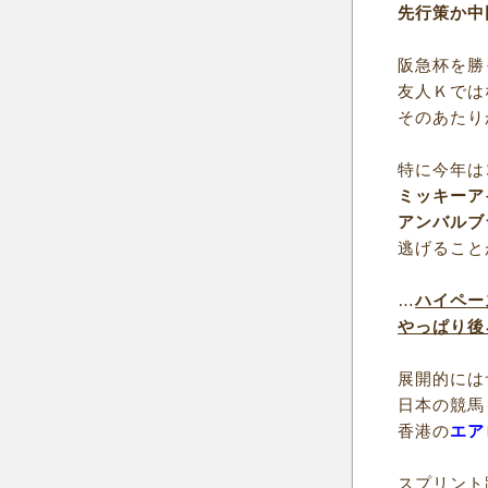
先行策か中
阪急杯を勝
友人Ｋでは
そのあたり
特に今年は
ミッキーア
アンバルブ
逃げること
…
ハイペー
やっぱり後
展開的には
日本の競馬
香港の
エア
スプリント