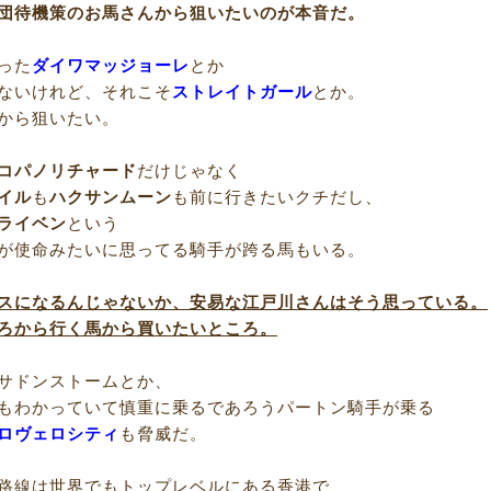
団待機策のお馬さんから狙いたいのが本音だ。
った
ダイワマッジョーレ
とか
ないけれど、それこそ
ストレイトガール
とか。
から狙いたい。
コパノリチャード
だけじゃなく
イル
も
ハクサンムーン
も前に行きたいクチだし、
ライベン
という
が使命みたいに思ってる騎手が跨る馬もいる。
スになるんじゃないか、安易な江戸川さんはそう思っている。
ろから行く馬から買いたいところ。
サドンストームとか、
もわかっていて慎重に乗るであろうパートン騎手が乗る
ロヴェロシティ
も脅威だ。
路線は世界でもトップレベルにある香港で