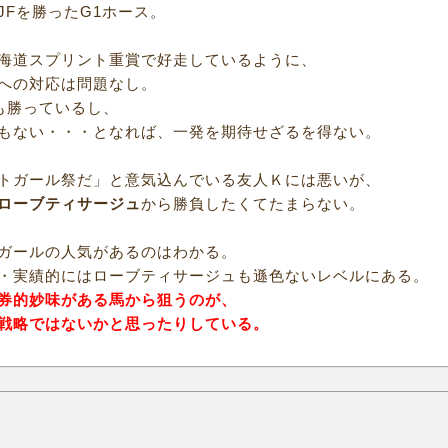
JFを勝ったG1ホース。
海道スプリント重賞で好走しているように、
への対応は問題なし。
1も勝っているし、
もない・・・となれば、一発を期待せざるを得ない。
トガール祭だ」と意気込んでいる友人Ｋには悪いが、
ローブティサージュ
から勝負したくてたまらない。
ガールの人気があるのはわかる。
・実績的にはローブティサージュも遜色ないレベルにある。
券的妙味がある馬から狙うのが、
戦略ではないかと思ったりしている。