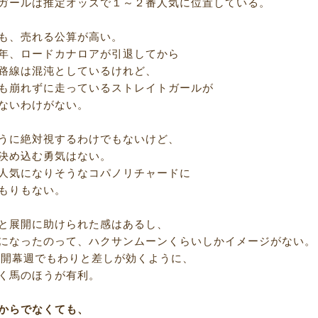
ガールは推定オッズで１～２番人気に位置している。
も、売れる公算が高い。
年、ロードカナロアが引退してから
路線は混沌としているけれど、
も崩れずに走っているストレイトガールが
ないわけがない。
うに絶対視するわけでもないけど、
決め込む勇気はない。
人気になりそうなコパノリチャードに
もりもない。
と展開に助けられた感はあるし、
になったのって、ハクサンムーンくらいしかイメージがない。
0は開幕週でもわりと差しが効くように、
く馬のほうが有利。
からでなくても、