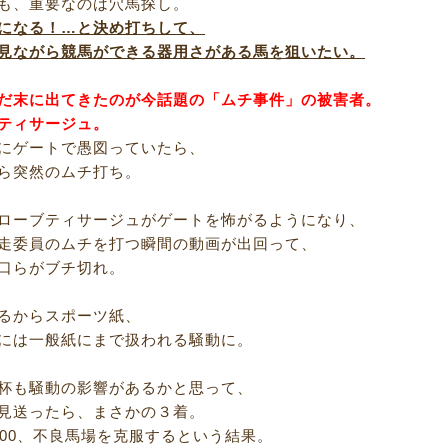
も、重要なのは穴馬探し。
になる！…と決め打ちして、
見ながら競馬ができる器用さがある馬を狙いたい。
だ末に出てきたのが今話題の「ムチ事件」の被害者。
ティサージュ。
にゲートで愚図っていたら、
ら突然のムチ打ち。
ローブティサージュがゲートを怖がるようになり、
走委員のムチを打つ瞬間の動画が出回って、
口らがブチ切れ。
るからスポーツ紙、
には一般紙にまで扱われる騒動に。
杯も騒動の影響があるかと思って、
見送ったら、まさかの３着。
400、不良馬場を克服するという結果。