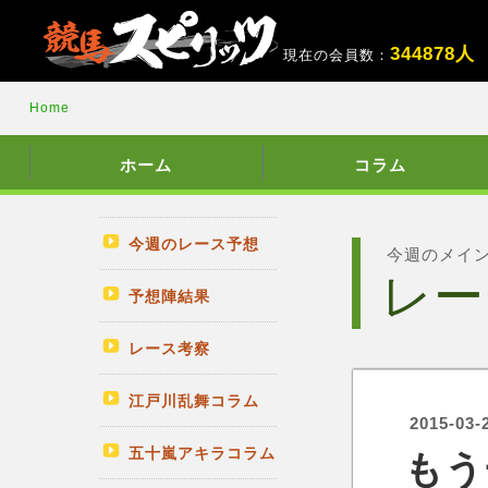
3
4
4
8
7
8
人
現在の会員数：
Home
ホーム
コラム
今週のレース予想
今週のメイ
レー
予想陣結果
レース考察
江戸川乱舞コラム
2015-03-
五十嵐アキラコラム
もう