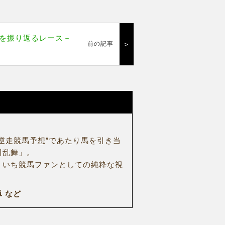
を振り返るレース－
＞
前の記事
逆走競馬予想”であたり馬を引き当
川乱舞」。
、いち競馬ファンとしての純粋な視
 など