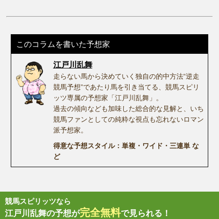
このコラムを書いた予想家
江戸川乱舞
走らない馬から決めていく独自の的中方法“逆走
競馬予想”であたり馬を引き当てる、競馬スピリ
ッツ専属の予想家「江戸川乱舞」。
過去の傾向なども加味した総合的な見解と、いち
競馬ファンとしての純粋な視点も忘れないロマン
派予想家。
得意な予想スタイル：単複・ワイド・三連単 な
ど
競馬スピリッツなら
完全無料
江戸川乱舞の予想が
で見られる！