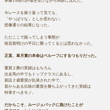
単勝1.6倍の評価を受けながら馬群に沈んだ。
今レースを振り返って見ても、
「やっぱりな」としか思わない。
想像通りの結果になった。
ただここで困ってしまう事態が
桜花賞明けの平日に襲ってくるとは思わなかった。
正直、皐月賞の本命はベルーフにするつもりだった。
重賞２勝の実績はもちろん
出走馬の中でもトップクラスにあるし、
新設２歳重賞が乱発された中で、
昔からある伝統の重賞を勝ち上がってきた実績は
特筆すべきモノ。
だからこそ、ルージュバックに負けたことが