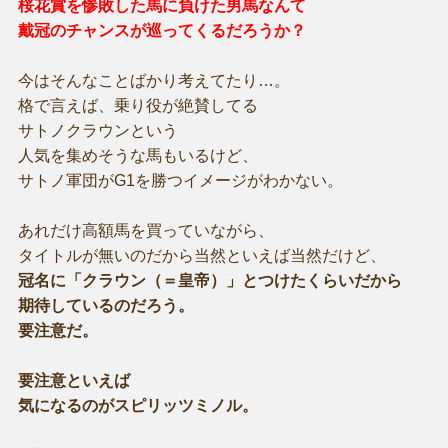
桜花賞を惨敗した馬に負けた男馬なんて
戴冠のチャンスが巡ってくるだろうか？
今はそんなことばかり考えてたり…。
格で言えば、乗り役が絶賛してる
サトノクラウンという
人気を集めそうな馬もいるけど、
サトノ軍団がG1を勝つイメージがわかない。
あれだけ高額馬を買っていながら、
タイトルが無いのだから当然といえば当然だけど、
冠名に「クラウン（＝皇帝）」とつけたくらいだから
期待しているのだろう。
要注意だ。
要注意といえば
気になるのがスピリッツミノル。