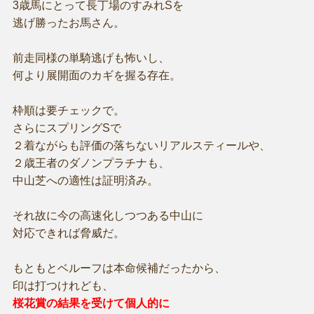
3歳馬にとって長丁場のすみれSを
逃げ勝ったお馬さん。
前走同様の単騎逃げも怖いし、
何より展開面のカギを握る存在。
枠順は要チェックで。
さらにスプリングSで
２着ながらも評価の落ちないリアルスティールや、
２歳王者のダノンプラチナも、
中山芝への適性は証明済み。
それ故に今の高速化しつつある中山に
対応できれば脅威だ。
もともとベルーフは本命候補だったから、
印は打つけれども、
桜花賞の結果を受けて個人的に