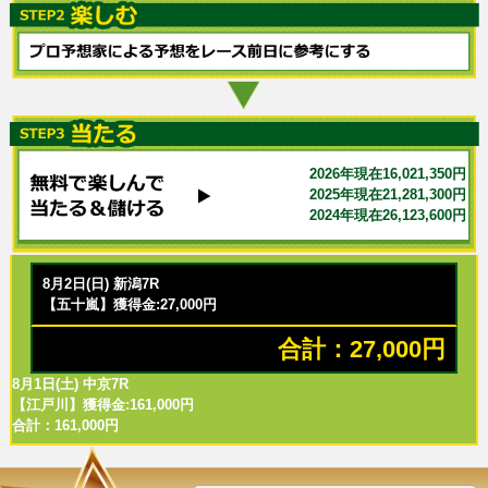
2026年現在16,021,350円
2025年現在21,281,300円
2024年現在26,123,600円
8月2日(日) 新潟7R
【五十嵐】獲得金:27,000円
合計：27,000円
8月1日(土) 中京7R
【江戸川】獲得金:161,000円
合計：161,000円