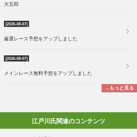
大五郎
[2026-08-07]
厳選レース予想をアップしました
[2026-08-07]
メインレース無料予想をアップしました
→もっと見る
江戸川氏関連のコンテンツ