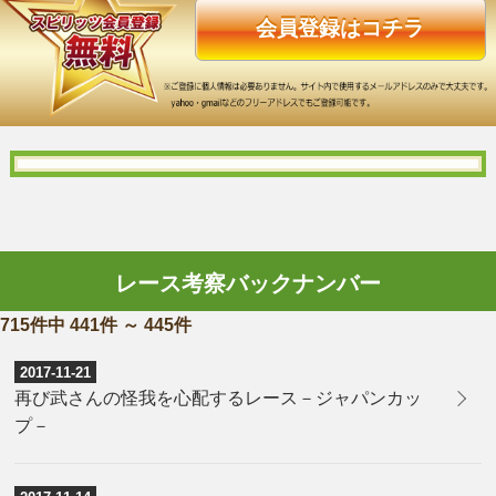
会員登録はコチラ
レース考察バックナンバー
715件中 441件 ～ 445件
2017-11-21
再び武さんの怪我を心配するレース－ジャパンカッ
プ－