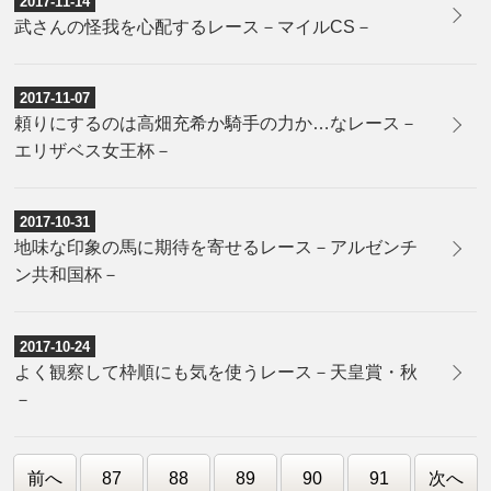
2017-11-14
武さんの怪我を心配するレース－マイルCS－
2017-11-07
頼りにするのは高畑充希か騎手の力か…なレース－
エリザベス女王杯－
2017-10-31
地味な印象の馬に期待を寄せるレース－アルゼンチ
ン共和国杯－
2017-10-24
よく観察して枠順にも気を使うレース－天皇賞・秋
－
前へ
87
88
89
90
91
次へ