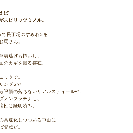
えば
がスピリッツミノル。
って長丁場のすみれSを
お馬さん。
単騎逃げも怖いし、
面のカギを握る存在。
ェックで。
リングSで
も評価の落ちないリアルスティールや、
ダノンプラチナも、
適性は証明済み。
の高速化しつつある中山に
ば脅威だ。