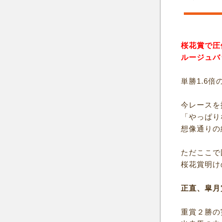
桜花賞で圧
ルージュバ
単勝1.6
今レースを
「やっぱり
想像通りの
ただここで
桜花賞明け
正直、皐月
重賞２勝の