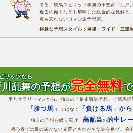
てる、競馬スピリッツ専属の予想家「江戸
過去の傾向なども加味した総合的な見解と
点も忘れないロマン派予想家。
得意な予想スタイル：単複・ワイド・三連単
ピリッツなら
完全無料
戸川乱舞の予想が
平凡サラリーマンから、独自の「逆走競馬予想」で競馬評
「勝つ馬」
「負ける馬」から
ではなく
高配当
的中レ
独自の予想を繰り広げ、
の
初心者では目の届かない見落とされがちな馬を選び、的