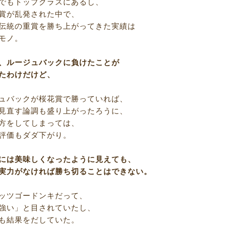
でもトップクラスにあるし、
賞が乱発された中で、
伝統の重賞を勝ち上がってきた実績は
モノ。
、ルージュバックに負けたことが
たわけだけど、
ュバックが桜花賞で勝っていれば、
見直す論調も盛り上がったろうに、
方をしてしまっては、
評価もダダ下がり。
には美味しくなったように見えても、
実力がなければ勝ち切ることはできない。
ッツゴードンキだって、
強い」と目されていたし、
も結果をだしていた。