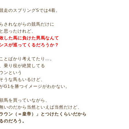
競走のスプリングSでは4着。
らされながらの競馬だけに
と思ったけれど、
敗した馬に負けた男馬なんて
ンスが巡ってくるだろうか？
ことばかり考えてたり…。
、乗り役が絶賛してる
ウンという
そうな馬もいるけど、
がG1を勝つイメージがわかない。
額馬を買っていながら、
無いのだから当然といえば当然だけど、
ラウン（＝皇帝）」とつけたくらいだから
るのだろう。