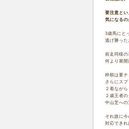
要注意とい
気になるの
3歳馬にと
逃げ勝った
前走同様の
何より展開
枠順は要チ
さらにスプ
２着ながら
２歳王者の
中山芝への
それ故に今
対応できれ