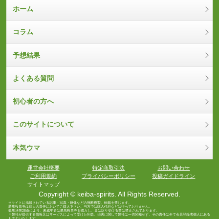
ホーム
コラム
予想結果
よくある質問
初心者の方へ
このサイトについて
本気ウマ
運営会社概要
特定商取引法
お問い合わせ
ご利用規約
プライバシーポリシー
投稿ガイドライン
サイトマップ
Copyright © keiba-spirits. All Rights Reserved.
当サイトに掲載されている記事・写真・映像などの無断複製、転載を禁じます。
勝馬投票券は個人の責任においてご購入下さい。当方では購入代行などは行っておりません。
競馬法第28条により、未成年者は勝馬投票券を購入し、又は譲り受ける事は禁止されております。
※弊社が提供する情報又はサービスによって受けた利益、損害に関して弊社は一切関知せず、その責任は全て会員登録者個人にある
ものといたします。