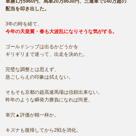
単勝1万5960円、馬単20万8630円、三連単で140万超の
配当を叩き出した。
3年の時を経て、
今年の天皇賞・春も大波乱になりそうな気がする。
ゴールドシップは出るかどうかを
ギリギリまで迷って、出走を決めた。
完璧な調整とは思えず、
急ごしらえの印象は拭えない。
そもそも京都の超高速馬場は信頼出来ない。
昨年のような瞬発力勝負になれば尚更。
単穴▲評価が精一杯か。
キズナも復帰してから2戦を消化。