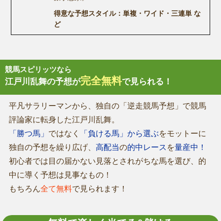
得意な予想スタイル：単複・ワイド・三連単 な
ど
競馬スピリッツなら
完全無料
江戸川乱舞の予想が
で見られる！
平凡サラリーマンから、独自の「逆走競馬予想」で競馬
評論家に転身した江戸川乱舞。
「勝つ馬」
ではなく
「負ける馬」から選ぶ
をモットーに
独自の予想を繰り広げ、
高配当
の
的中レース
を
量産中！
初心者では目の届かない見落とされがちな馬を選び、的
中に導く予想は見事なもの！
もちろん
全て無料
で見られます！