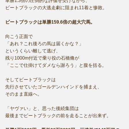
単勝1.3倍の圧倒的な評価を受けながら、
ビートブラックの大逃走劇に阻まれ11着と惨敗。
ビートブラックは単勝159.6倍の超大穴馬。
向こう正面で
「あれ？これ後ろの馬は届くかな？」
というくらい離して逃げ、
残り1000m付近で乗り役の石橋脩が
「ここで仕掛けてダメなら謝ろう」と腹を括る。
そしてビートブラックは
先行させていたゴールデンハインドを捕まえ、
そのまま直線へ。
「ヤヴァい」と、思った後続集団は
最後までビートブラックの前を走ることが出来ず。