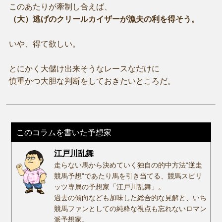
このあたりが牽制し合えば、
（大）逃げのクリールカイザーが漁夫の利を得そう。
いや、得て欲しい。
とにかく大儲け出来そうなレースなだけに
慎重かつ大胆な判断をしておきたいところだ。
このコラムを書いた予想家
江戸川乱舞
走らない馬から決めていく独自の的中方法“逆走
競馬予想”であたり馬を引き当てる、競馬スピリ
ッツ専属の予想家「江戸川乱舞」。
過去の傾向なども加味した総合的な見解と、いち
競馬ファンとしての純粋な視点も忘れないロマン
派予想家。