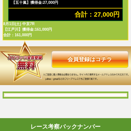
【五十嵐】獲得金:27,000円
合計：27,000円
8月1日(土) 中京7R
【江戸川】獲得金:161,000円
合計：161,000円
会員登録はコチラ
レース考察バックナンバー