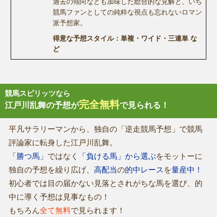
過去の傾向なども加味した総合的な見解と、いち
競馬ファンとしての純粋な視点も忘れないロマン
派予想家。
得意な予想スタイル：単複・ワイド・三連単 な
ど
競馬スピリッツなら
完全無料
江戸川乱舞の予想が
で見られる！
平凡サラリーマンから、独自の「逆走競馬予想」で競馬
評論家に転身した江戸川乱舞。
「勝つ馬」
ではなく
「負ける馬」から選ぶ
をモットーに
独自の予想を繰り広げ、
高配当
の
的中レース
を
量産中！
初心者では目の届かない見落とされがちな馬を選び、的
中に導く予想は見事なもの！
もちろん
全て無料
で見られます！