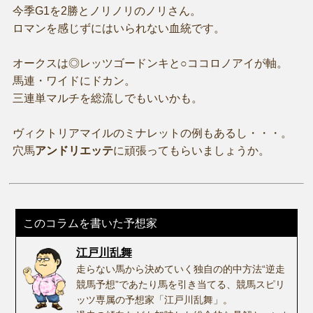
今季G1を2勝とノリノリのノリさん。
ロマンを感じずにはいられない血統です。
オークスは◎レッツゴードンキと○ココロノアイが軸。
馬連・ワイドにドカン。
三連単マルチを総流しでもいいかも。
ヴィクトリアマイルのミナレットの例もあるし・・・。
穴馬
アンドリエッテ
に頑張ってもらいましょうか。
このコラムを書いた予想家
江戸川乱舞
走らない馬から決めていく独自の的中方法“逆走
競馬予想”であたり馬を引き当てる、競馬スピリ
ッツ専属の予想家「江戸川乱舞」。