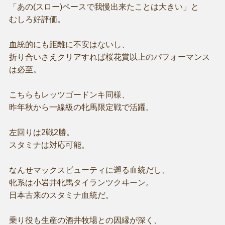
「あの(スロー)ペースで我慢出来たことは大きい」と
むしろ好評価。
血統的にも距離に不安はないし、
折り合いさえクリアすれば桜花賞以上のパフォーマンス
は必至。
こちらもレッツゴードンキ同様、
昨年秋から一線級の牝馬限定戦で活躍。
左回りは2戦2勝。
スタミナは対応可能。
なんせマックスビューティに遡る血統だし、
牝系は小岩井牝馬タイランツクヰーン。
日本古来のスタミナ血統だ。
乗り役も生産の酒井牧場との因縁が深く、