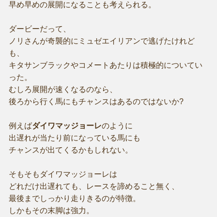
早め早めの展開になることも考えられる。
ダービーだって、
ノリさんが奇襲的にミュゼエイリアンで逃げたけれど
も、
キタサンブラックやコメートあたりは積極的についてい
った。
むしろ展開が速くなるのなら、
後ろから行く馬にもチャンスはあるのではないか?
例えば
ダイワマッジョーレ
のように
出遅れが当たり前になっている馬にも
チャンスが出てくるかもしれない。
そもそもダイワマッジョーレは
どれだけ出遅れても、レースを諦めること無く、
最後までしっかり走りきるのが特徴。
しかもその末脚は強力。