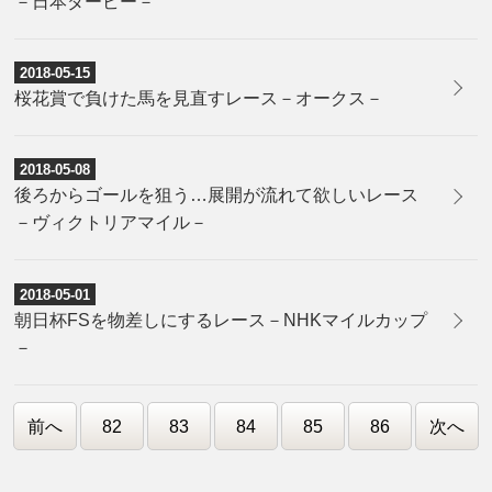
－日本ダービー－
2018-05-15
桜花賞で負けた馬を見直すレース－オークス－
2018-05-08
後ろからゴールを狙う…展開が流れて欲しいレース
－ヴィクトリアマイル－
2018-05-01
朝日杯FSを物差しにするレース－NHKマイルカップ
－
前へ
82
83
84
85
86
次へ