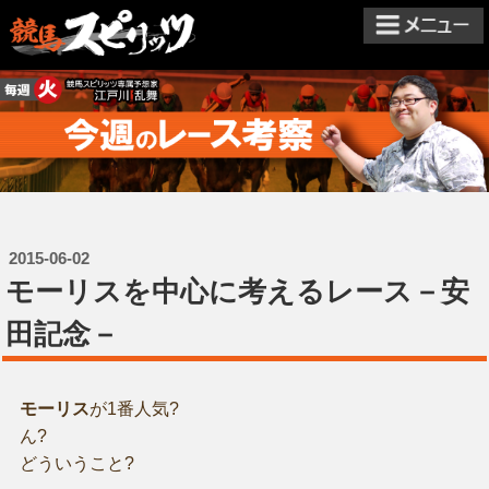
2015-06-02
モーリスを中心に考えるレース－安
田記念－
モーリス
が1番人気?
ん?
どういうこと?