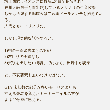
埼玉西武ライオンズに育成1巡目で指名された
戸川大輔選手も輩出(?)しているノリノリの生産牧場
しかも所属する堀厩舎は二冠馬ドゥラメンテを抱えてい
る。
人馬ともにノリノリだ。
しかし現実的な話をすると、
1)初の一線級古馬との対戦
2)左回りの実績なし
3)実績を出した戸崎騎手ではなく川田騎手が騎乗
と、不安要素も無いわけではない。
G1で未知数の部分が多いモーリスよりも、
控える競馬を覚えたミッキーアイルの方が
よほど脅威に思える。