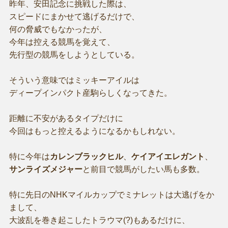
昨年、安田記念に挑戦した際は、
スピードにまかせて逃げるだけで、
何の脅威でもなかったが、
今年は控える競馬を覚えて、
先行型の競馬をしようとしている。
そういう意味ではミッキーアイルは
ディープインパクト産駒らしくなってきた。
距離に不安があるタイプだけに
今回はもっと控えるようになるかもしれない。
特に今年は
カレンブラックヒル
、
ケイアイエレガント
、
サンライズメジャー
と前目で競馬がしたい馬も多数。
特に先日のNHKマイルカップでミナレットは大逃げをか
まして、
大波乱を巻き起こしたトラウマ(?)もあるだけに、