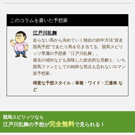
このコラムを書いた予想家
江戸川乱舞
走らない馬から決めていく独自の的中方法“逆走
競馬予想”であたり馬を引き当てる、競馬スピリ
ッツ専属の予想家「江戸川乱舞」。
過去の傾向なども加味した総合的な見解と、いち
競馬ファンとしての純粋な視点も忘れないロマン
派予想家。
得意な予想スタイル：単複・ワイド・三連単 な
ど
競馬スピリッツなら
完全無料
江戸川乱舞の予想が
で見られる！