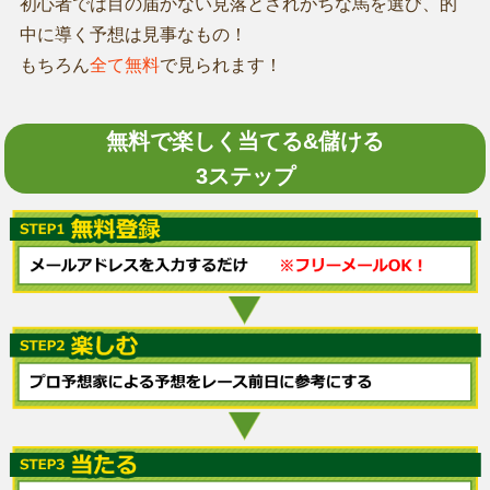
初心者では目の届かない見落とされがちな馬を選び、的
中に導く予想は見事なもの！
もちろん
全て無料
で見られます！
無料で楽しく当てる&儲ける
3ステップ