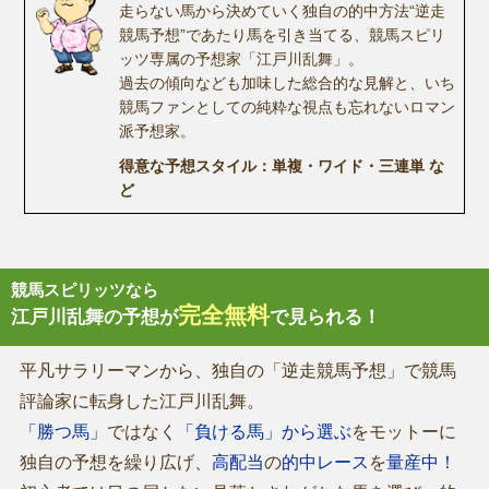
走らない馬から決めていく独自の的中方法“逆走
競馬予想”であたり馬を引き当てる、競馬スピリ
ッツ専属の予想家「江戸川乱舞」。
過去の傾向なども加味した総合的な見解と、いち
競馬ファンとしての純粋な視点も忘れないロマン
派予想家。
得意な予想スタイル：単複・ワイド・三連単 な
ど
競馬スピリッツなら
完全無料
江戸川乱舞の予想が
で見られる！
平凡サラリーマンから、独自の「逆走競馬予想」で競馬
評論家に転身した江戸川乱舞。
「勝つ馬」
ではなく
「負ける馬」から選ぶ
をモットーに
独自の予想を繰り広げ、
高配当
の
的中レース
を
量産中！