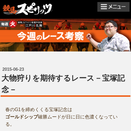
2015-06-23
大物狩りを期待するレース－宝塚記
念－
春のG1を締めくくる宝塚記念は
ゴールドシップ
確勝ムードが日に日に色濃くなってい
る。