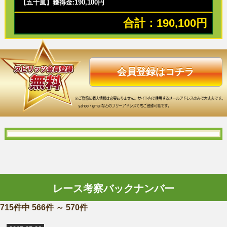
【五十嵐】獲得金:190,100円
合計：190,100円
会員登録はコチラ
レース考察バックナンバー
715件中 566件 ～ 570件