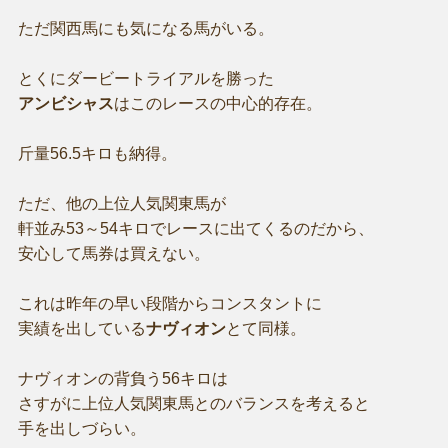
ただ関西馬にも気になる馬がいる。
とくにダービートライアルを勝った
アンビシャス
はこのレースの中心的存在。
斤量56.5キロも納得。
ただ、他の上位人気関東馬が
軒並み53～54キロでレースに出てくるのだから、
安心して馬券は買えない。
これは昨年の早い段階からコンスタントに
実績を出している
ナヴィオン
とて同様。
ナヴィオンの背負う56キロは
さすがに上位人気関東馬とのバランスを考えると
手を出しづらい。