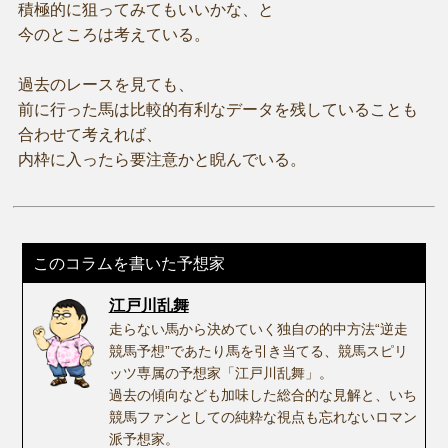
積極的に狙ってみてもいいかな、と
今のところは考えている。
過去のレースを見ても、
前に行った馬は比較的有利なデータを残していることも
合わせて考えれば、
内枠に入ったら要注意かと睨んでいる。
このコラムを書いた予想家
江戸川乱舞
走らない馬から決めていく独自の的中方法“逆走
競馬予想”であたり馬を引き当てる、競馬スピリ
ッツ専属の予想家「江戸川乱舞」。
過去の傾向なども加味した総合的な見解と、いち
競馬ファンとしての純粋な視点も忘れないロマン
派予想家。