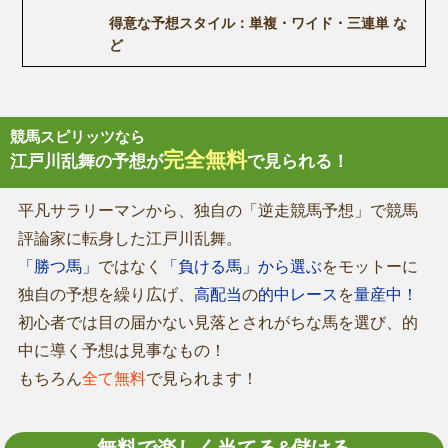
得意な予想スタイル：単複・ワイド・三連単 な
ど
競馬スピリッツなら
完全無料
江戸川乱舞の予想が
で見られる！
平凡サラリーマンから、独自の「逆走競馬予想」で競馬
評論家に転身した江戸川乱舞。
「勝つ馬」
ではなく
「負ける馬」から選ぶ
をモットーに
独自の予想を繰り広げ、
高配当
の
的中レース
を
量産中！
初心者では目の届かない見落とされがちな馬を選び、的
中に導く予想は見事なもの！
もちろん
全て無料
で見られます！
無料で楽しく当てる&儲ける