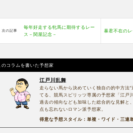
毎年好走する牝馬に期待するレー
暴君不在のレ
次の記事
ス－関屋記念－
このコラムを書いた予想家
江戸川乱舞
走らない馬から決めていく独自の的中方法“
てる、競馬スピリッツ専属の予想家「江戸
過去の傾向なども加味した総合的な見解と
点も忘れないロマン派予想家。
得意な予想スタイル：単複・ワイド・三連単