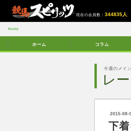
3
4
4
8
3
5
人
現在の会員数：
Home
ホーム
コラム
今週のメイ
レー
2015-08-
下着