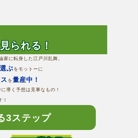
で見られる！
論家に転身した江戸川乱舞。
選ぶ
をモットーに
ース
量産中！
を
中に導く予想は見事なもの！
す！
る3ステップ