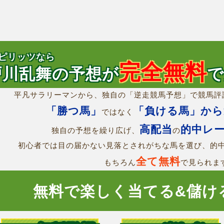
ピリッツなら
完全無料
戸川乱舞の予想が
平凡サラリーマンから、独自の「逆走競馬予想」で競馬評
「勝つ馬」
「負ける馬」から
ではなく
高配当
的中レ
独自の予想を繰り広げ、
の
初心者では目の届かない見落とされがちな馬を選び、的
全て無料
もちろん
で見られま
無料で楽しく当てる&儲け