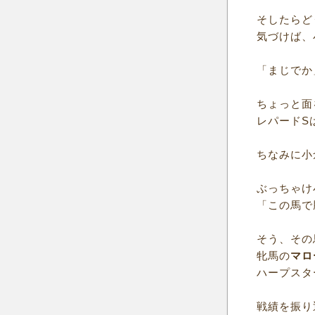
そしたらど
気づけば、
「まじでか
ちょっと面
レパードS
ちなみに小
ぶっちゃけ
「この馬で
そう、その
牝馬の
マロ
ハープスタ
戦績を振り