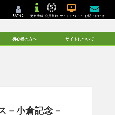
更新情報
会員登録
サイトについて
お問い合わせ
初心者の方へ
サイトについて
ス－小倉記念－