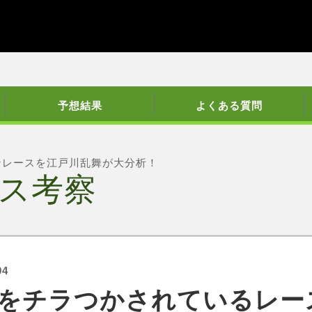
予想結果
よくある質問
ンレースを江戸川乱舞が大分析！
ス考察
04
をチラつかされているレー