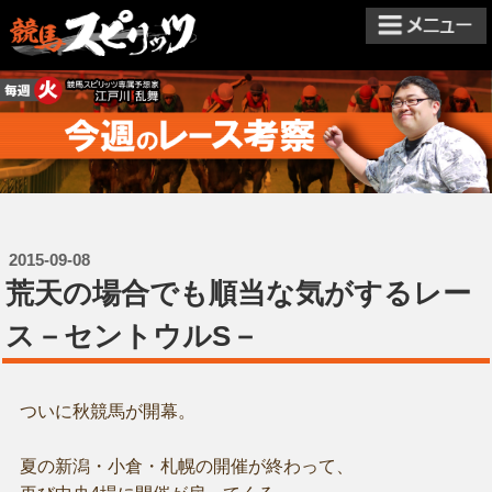
2015-09-08
荒天の場合でも順当な気がするレー
ス－セントウルS－
ついに秋競馬が開幕。
夏の新潟・小倉・札幌の開催が終わって、