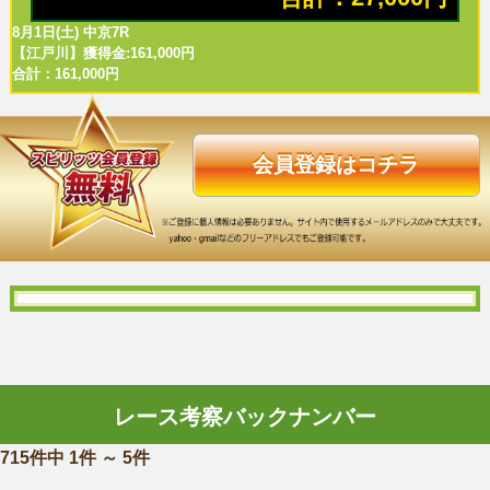
8月1日(土) 中京7R
【江戸川】獲得金:161,000円
合計：161,000円
会員登録はコチラ
レース考察バックナンバー
715件中 1件 ～ 5件