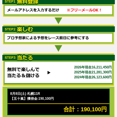
2026年現在16,211,450円
2025年現在21,281,300円
2024年現在26,123,600円
8月8日(土) 札幌11R
【五十嵐】獲得金:190,100円
合計：190,100円