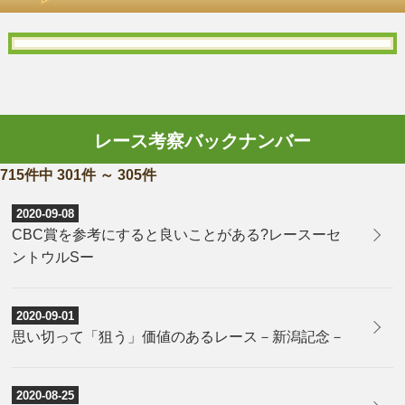
レース考察バックナンバー
715件中 301件 ～ 305件
2020-09-08
CBC賞を参考にすると良いことがある?レースーセ
ントウルSー
2020-09-01
思い切って「狙う」価値のあるレース－新潟記念－
2020-08-25