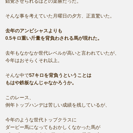
錯覚させられるほどの楽勝だった。
そんな事を考えていた月曜日の夕方、正直驚いた。
去年のアンビシャスよりも
0.5キロ重い斤量を背負わされる馬が現れた。
去年もなかなか世代レベルが高いと言われていたが、
今年はおそらくそれ以上。
そんな中で
57キロを背負うということは
もはや鉄板なんじゃなかろうか。
このレース、
例年トップハンデは苦しい成績を残しているが、
今年のような世代トップクラスに
ダービー馬になってもおかしくなかった馬が