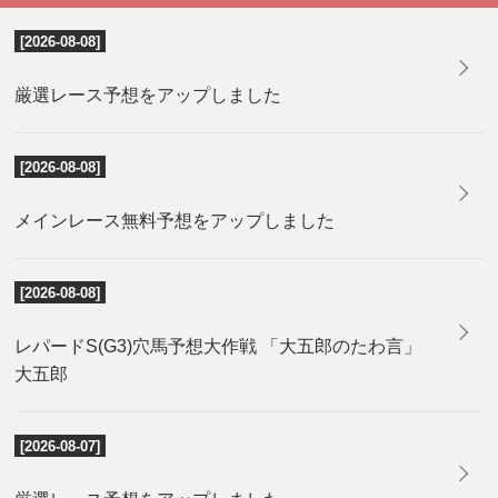
[2026-08-08]
厳選レース予想をアップしました
[2026-08-08]
メインレース無料予想をアップしました
[2026-08-08]
レパードS(G3)穴馬予想大作戦 「大五郎のたわ言」
大五郎
[2026-08-07]