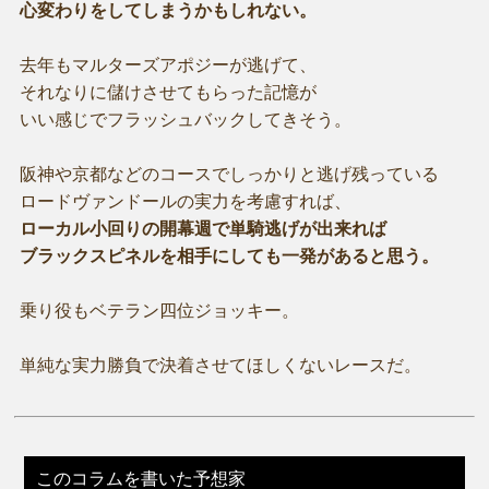
心変わりをしてしまうかもしれない。
去年もマルターズアポジーが逃げて、
それなりに儲けさせてもらった記憶が
いい感じでフラッシュバックしてきそう。
阪神や京都などのコースでしっかりと逃げ残っている
ロードヴァンドールの実力を考慮すれば、
ローカル小回りの開幕週で単騎逃げが出来れば
ブラックスピネルを相手にしても一発があると思う。
乗り役もベテラン四位ジョッキー。
単純な実力勝負で決着させてほしくないレースだ。
このコラムを書いた予想家