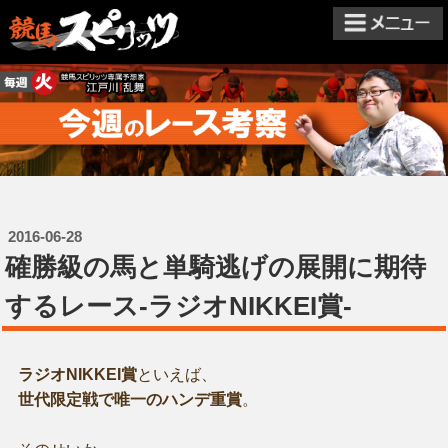
2016-06-28
​確勝級の馬と単騎逃げの展開に期待
するレース-ラジオNIKKEI賞-
ラジオNIKKEI賞
といえば、
世代限定戦で唯一のハンデ重賞
。