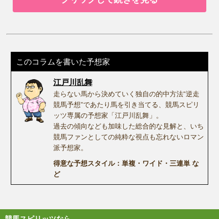
このコラムを書いた予想家
江戸川乱舞
走らない馬から決めていく独自の的中方法“逆走
競馬予想”であたり馬を引き当てる、競馬スピリ
ッツ専属の予想家「江戸川乱舞」。
過去の傾向なども加味した総合的な見解と、いち
競馬ファンとしての純粋な視点も忘れないロマン
派予想家。
得意な予想スタイル：単複・ワイド・三連単 な
ど
競馬スピリッツなら