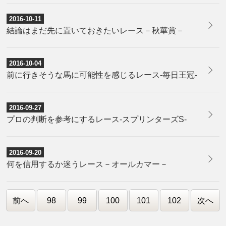
2016-10-11
結論はまだ先に置いておきたいレース－秋華賞－
2016-10-04
前に行きそうな馬に可能性を感じるレース-毎日王冠-
2016-09-27
​プロの判断を参考にするレース-スプリンターズS-
2016-09-20
何を信用するか迷うレース－オールカマー－
前へ
98
99
100
101
102
次へ