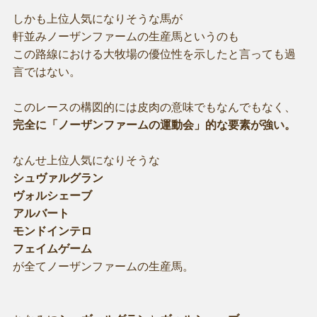
しかも上位人気になりそうな馬が
軒並みノーザンファームの生産馬というのも
この路線における大牧場の優位性を示したと言っても過
言ではない。
このレースの構図的には皮肉の意味でもなんでもなく、
完全に「ノーザンファームの運動会」的な要素が強い。
なんせ上位人気になりそうな
シュヴァルグラン
ヴォルシェーブ
アルバート
モンドインテロ
フェイムゲーム
が全てノーザンファームの生産馬。