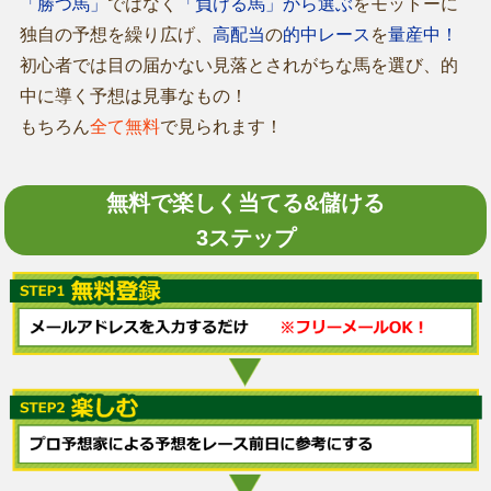
「勝つ馬」
ではなく
「負ける馬」から選ぶ
をモットーに
独自の予想を繰り広げ、
高配当
の
的中レース
を
量産中！
初心者では目の届かない見落とされがちな馬を選び、的
中に導く予想は見事なもの！
もちろん
全て無料
で見られます！
無料で楽しく当てる&儲ける
3ステップ