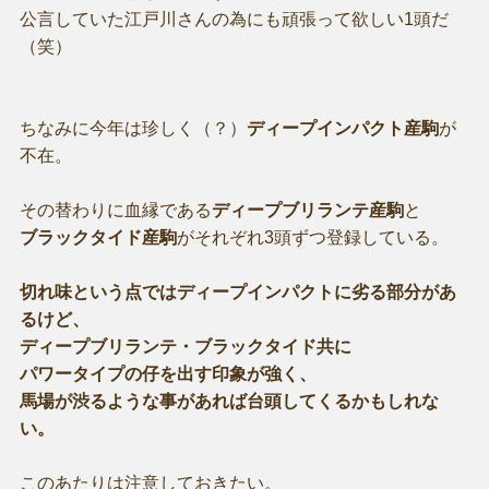
公言していた江戸川さんの為にも頑張って欲しい1頭だ
（笑）
ちなみに今年は珍しく（？）
ディープインパクト産駒
が
不在。
その替わりに血縁である
ディープブリランテ産駒
と
ブラックタイド産駒
がそれぞれ3頭ずつ登録している。
切れ味という点ではディープインパクトに劣る部分があ
るけど、
ディープブリランテ・ブラックタイド共に
パワータイプの仔を出す印象が強く、
馬場が渋るような事があれば台頭してくるかもしれな
い。
このあたりは注意しておきたい。