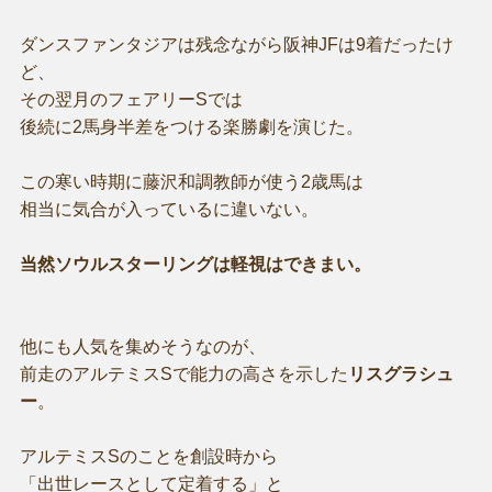
ダンスファンタジアは残念ながら阪神JFは9着だったけ
ど、
その翌月のフェアリーSでは
後続に2馬身半差をつける楽勝劇を演じた。
この寒い時期に藤沢和調教師が使う2歳馬は
相当に気合が入っているに違いない。
当然ソウルスターリングは軽視はできまい。
他にも人気を集めそうなのが、
前走のアルテミスSで能力の高さを示した
リスグラシュ
ー
。
アルテミスSのことを創設時から
「出世レースとして定着する」と