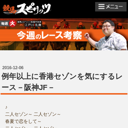
2016-12-06
例年以上に香港セゾンを気にするレ
ース－阪神JF－
♪
二人セゾン～ 二人セゾン～
春夏で恋をして～