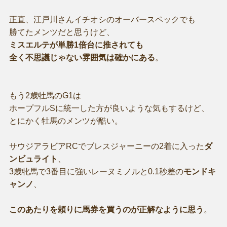
正直、江戸川さんイチオシのオーバースペックでも
勝てたメンツだと思うけど、
ミスエルテが単勝1倍台に推されても
全く不思議じゃない雰囲気は確かにある
。
もう2歳牡馬のG1は
ホープフルSに統一した方が良いような気もするけど、
とにかく牡馬のメンツが酷い。
サウジアラビアRCでブレスジャーニーの2着に入った
ダ
ンビュライト
、
3歳牝馬で3番目に強いレーヌミノルと0.1秒差の
モンドキ
ャンノ
、
このあたりを頼りに馬券を買うのが正解なように思う
。