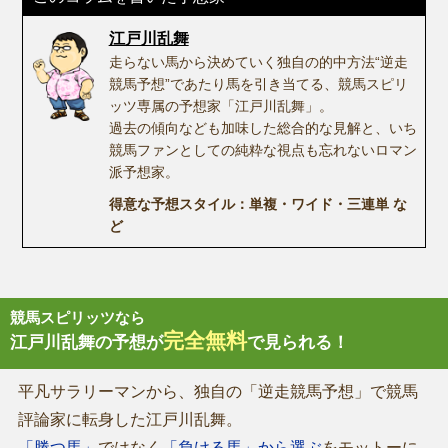
江戸川乱舞
走らない馬から決めていく独自の的中方法“逆走
競馬予想”であたり馬を引き当てる、競馬スピリ
ッツ専属の予想家「江戸川乱舞」。
過去の傾向なども加味した総合的な見解と、いち
競馬ファンとしての純粋な視点も忘れないロマン
派予想家。
得意な予想スタイル：単複・ワイド・三連単 な
ど
競馬スピリッツなら
完全無料
江戸川乱舞の予想が
で見られる！
平凡サラリーマンから、独自の「逆走競馬予想」で競馬
評論家に転身した江戸川乱舞。
「勝つ馬」
ではなく
「負ける馬」から選ぶ
をモットーに