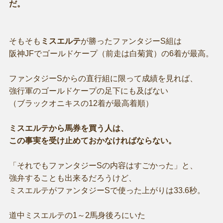
だ。
そもそも
ミスエルテ
が勝ったファンタジーS組は
阪神JFでゴールドケープ（前走は白菊賞）の6着が最高。
ファンタジーSからの直行組に限って成績を見れば、
強行軍のゴールドケープの足下にも及ばない
（ブラックオニキスの12着が最高着順）
ミスエルテから馬券を買う人は、
この事実を受け止めておかなければならない。
「それでもファンタジーSの内容はすごかった」と、
強弁することも出来るだろうけど、
ミスエルテがファンタジーSで使った上がりは33.6秒。
道中ミスエルテの1～2馬身後ろにいた