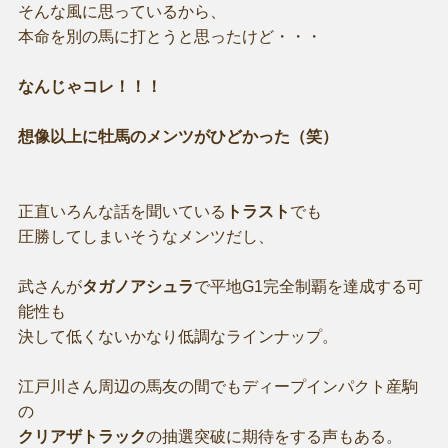
そんな風に思っているから、
本命を別の馬に打とうと思ったけど・・・
なんじゃコレ！！！
想像以上に牡馬のメンツがひどかった（笑）
正直いろんな話を聞いている
トラスト
でも
圧勝してしまいそうなメンツだし、
武さんが
タガノアシュラ
で平地G1完全制覇を達成する可
能性も
決して低くないかなり低調なラインナップ。
江戸川さん周辺の馬友の間でもディープインパクト産駒
の
クリアザトラック
の抽選突破に期待をする声もある。