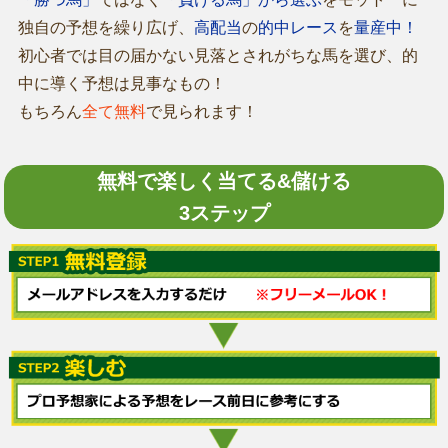
独自の予想を繰り広げ、
高配当
の
的中レース
を
量産中！
初心者では目の届かない見落とされがちな馬を選び、的
中に導く予想は見事なもの！
もちろん
全て無料
で見られます！
無料で楽しく当てる&儲ける
3ステップ