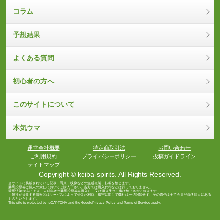
コラム
予想結果
よくある質問
初心者の方へ
このサイトについて
本気ウマ
運営会社概要
特定商取引法
お問い合わせ
ご利用規約
プライバシーポリシー
投稿ガイドライン
サイトマップ
Copyright © keiba-spirits. All Rights Reserved.
当サイトに掲載されている記事・写真・映像などの無断複製、転載を禁じます。
勝馬投票券は個人の責任においてご購入下さい。当方では購入代行などは行っておりません。
競馬法第28条により、未成年者は勝馬投票券を購入し、又は譲り受ける事は禁止されております。
※弊社が提供する情報又はサービスによって受けた利益、損害に関して弊社は一切関知せず、その責任は全て会員登録者個人にある
ものといたします。
This site is protected by reCAPTCHA and the Google
Privacy Policy
and
Terms of Service
apply.