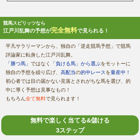
競馬スピリッツなら
完全無料
江戸川乱舞の予想が
で見られる！
平凡サラリーマンから、独自の「逆走競馬予想」で競馬
評論家に転身した江戸川乱舞。
「勝つ馬」
ではなく
「負ける馬」から選ぶ
をモットーに
独自の予想を繰り広げ、
高配当
の
的中レース
を
量産中！
初心者では目の届かない見落とされがちな馬を選び、的
中に導く予想は見事なもの！
もちろん
全て無料
で見られます！
無料で楽しく当てる&儲ける
3ステップ