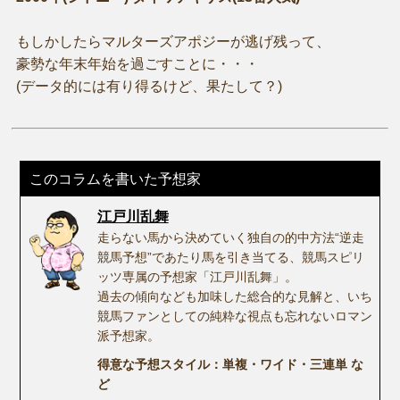
もしかしたらマルターズアポジーが逃げ残って、
豪勢な年末年始を過ごすことに・・・
(データ的には有り得るけど、果たして？)
このコラムを書いた予想家
江戸川乱舞
走らない馬から決めていく独自の的中方法“逆走
競馬予想”であたり馬を引き当てる、競馬スピリ
ッツ専属の予想家「江戸川乱舞」。
過去の傾向なども加味した総合的な見解と、いち
競馬ファンとしての純粋な視点も忘れないロマン
派予想家。
得意な予想スタイル：単複・ワイド・三連単 な
ど