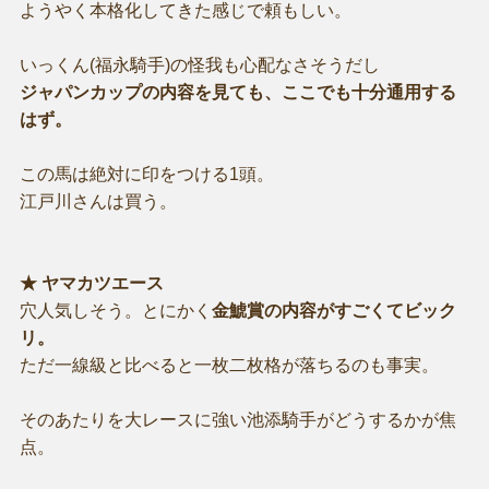
ようやく本格化してきた感じで頼もしい。
いっくん(福永騎手)の怪我も心配なさそうだし
ジャパンカップの内容を見ても、ここでも十分通用する
はず。
この馬は絶対に印をつける1頭。
江戸川さんは買う。
★ ヤマカツエース
穴人気しそう。とにかく
金鯱賞の内容がすごくてビック
リ。
ただ一線級と比べると一枚二枚格が落ちるのも事実。
そのあたりを大レースに強い池添騎手がどうするかが焦
点。