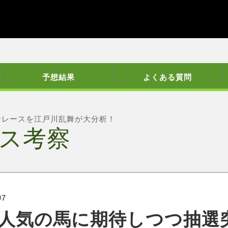
予想結果
よくある質問
ンレースを江戸川乱舞が大分析！
ス考察
07
人気の馬に期待しつつ抽選