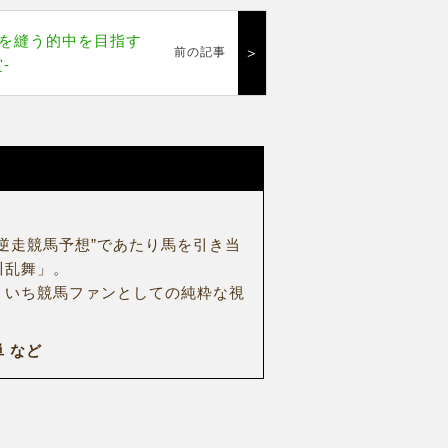
を縫う的中を目指す
＞
前の記事
-
逆走競馬予想”であたり馬を引き当
川乱舞」。
、いち競馬ファンとしての純粋な視
 など