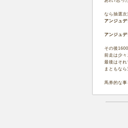
あれ?思っ
なら抽選次
アンジュデ
アンジュデ
その後16
前走は少々
最後はそれ
まともなら
馬券的な事