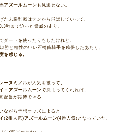
馬
アズールムーン
も見逃せない。
げた未勝利戦はテンから飛ばしていって、
0.3秒まで迫った脅威の走り。
でダートを使ったりもしたけれど、
戦2勝と相性のいい石橋脩騎手を確保したあたり、
度を感じる。
レーヌミノル
が人気を被って、
イ－アズールムーン
で決まってくれれば、
高配当が期待できる。
いながら予想オッズによると
イ
(2番人気)
アズールムーン(
4番人気)となっていた。