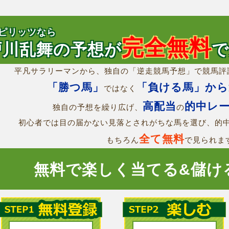
ピリッツなら
完全無料
戸川乱舞の予想が
平凡サラリーマンから、独自の「逆走競馬予想」で競馬評
「勝つ馬」
「負ける馬」から
ではなく
高配当
的中レ
独自の予想を繰り広げ、
の
初心者では目の届かない見落とされがちな馬を選び、的
全て無料
もちろん
で見られま
無料で楽しく当てる&儲け