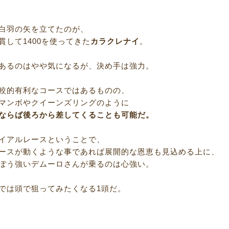
白羽の矢を立てたのが、
貫して1400を使ってきた
カラクレナイ
。
あるのはやや気になるが、決め手は強力。
較的有利なコースではあるものの、
マンボやクイーンズリングのように
ならば後ろから差してくることも可能だ。
イアルレースということで、
ースが動くような事であれば展開的な恩恵も見込める上に、
ぽう強いデムーロさんが乗るのは心強い。
では頭で狙ってみたくなる1頭だ。