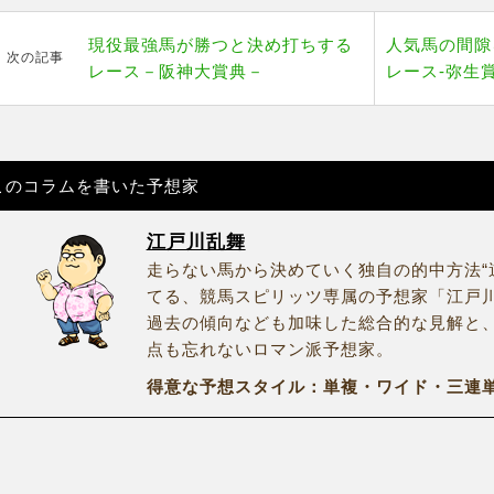
現役最強馬が勝つと決め打ちする
人気馬の間隙
次の記事
レース－阪神大賞典－
レース-弥生賞
このコラムを書いた予想家
江戸川乱舞
走らない馬から決めていく独自の的中方法“
てる、競馬スピリッツ専属の予想家「江戸
過去の傾向なども加味した総合的な見解と
点も忘れないロマン派予想家。
得意な予想スタイル：単複・ワイド・三連単