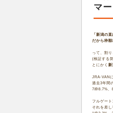
マー
「新潟の直
だから枠順
って、割り
(検証する
とにかく
新
JRA-VA
過去3年間
7枠8.7%
フルゲート
それを差し