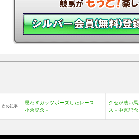
思わずガッツポーズしたレース－
クセが凄い馬
次の記事
小倉記念－
ス－中京記念