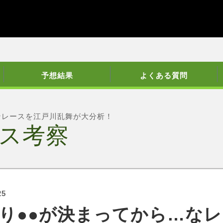
予想結果
よくある質問
ンレースを江戸川乱舞が大分析！
ス考察
25
り●●が決まってから…な