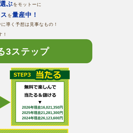
選ぶ
をモットーに
ース
量産中！
を
中に導く予想は見事なもの！
す！
る3ステップ
2026年現在16,021,350円
2025年現在21,281,300円
2024年現在26,123,600円