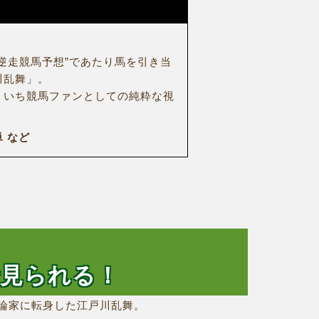
逆走競馬予想”であたり馬を引き当
川乱舞」。
、いち競馬ファンとしての純粋な視
 など
で見られる！
論家に転身した江戸川乱舞。