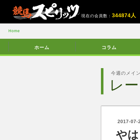
3
4
4
8
7
4
人
現在の会員数：
Home
ホーム
コラム
今週のメイ
レー
2017-07-
やは