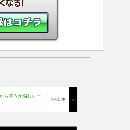
から買うか悩むレー
＞
前の記事
－