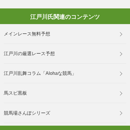
江戸川氏関連のコンテンツ
メインレース無料予想
江戸川の厳選レース予想
江戸川乱舞コラム「Alohaな競馬」
馬スピ黒板
競馬場さんぽシリーズ