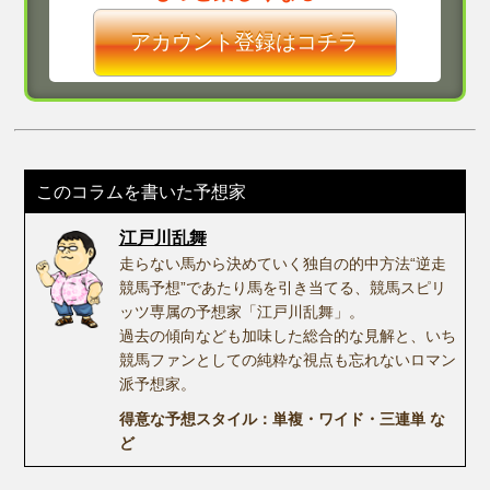
アカウント登録はコチラ
このコラムを書いた予想家
江戸川乱舞
走らない馬から決めていく独自の的中方法“逆走
競馬予想”であたり馬を引き当てる、競馬スピリ
ッツ専属の予想家「江戸川乱舞」。
過去の傾向なども加味した総合的な見解と、いち
競馬ファンとしての純粋な視点も忘れないロマン
派予想家。
得意な予想スタイル：単複・ワイド・三連単 な
ど