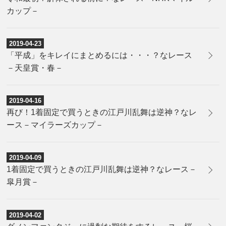
カップ－
2019-04-23
「平成」をキレイにまとめるには・・・？なレース
－天皇賞・春－
2019-04-16
再び！1着固定で買うときの江戸川乱舞は逆神？なレ
ース－マイラーズカップ－
2019-04-09
1着固定で買うときの江戸川乱舞は逆神？なレース－
皐月賞－
2019-04-02