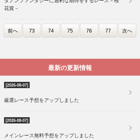
ダノンファンタジーに過剰な期待をするレース－桜
花賞－
前へ
73
74
75
76
77
次へ
最新の更新情報
[2026-08-07]
厳選レース予想をアップしました
[2026-08-07]
メインレース無料予想をアップしました