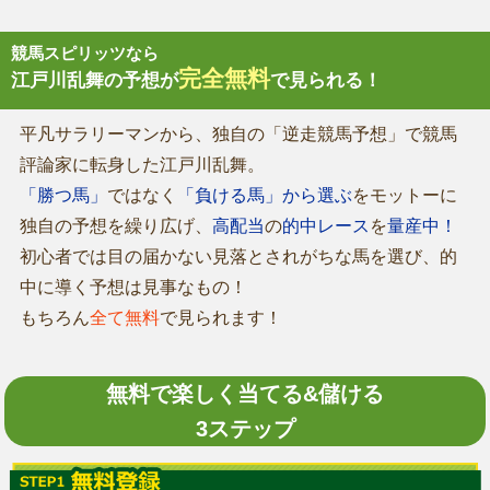
競馬スピリッツなら
完全無料
江戸川乱舞の予想が
で見られる！
平凡サラリーマンから、独自の「逆走競馬予想」で競馬
評論家に転身した江戸川乱舞。
「勝つ馬」
ではなく
「負ける馬」から選ぶ
をモットーに
独自の予想を繰り広げ、
高配当
の
的中レース
を
量産中！
初心者では目の届かない見落とされがちな馬を選び、的
中に導く予想は見事なもの！
もちろん
全て無料
で見られます！
無料で楽しく当てる&儲ける
3ステップ