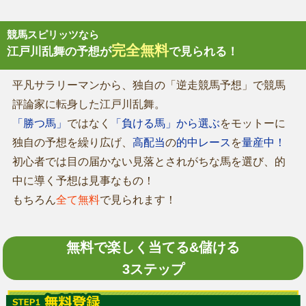
競馬スピリッツなら
完全無料
江戸川乱舞の予想が
で見られる！
平凡サラリーマンから、独自の「逆走競馬予想」で競馬
評論家に転身した江戸川乱舞。
「勝つ馬」
ではなく
「負ける馬」から選ぶ
をモットーに
独自の予想を繰り広げ、
高配当
の
的中レース
を
量産中！
初心者では目の届かない見落とされがちな馬を選び、的
中に導く予想は見事なもの！
もちろん
全て無料
で見られます！
無料で楽しく当てる&儲ける
3ステップ