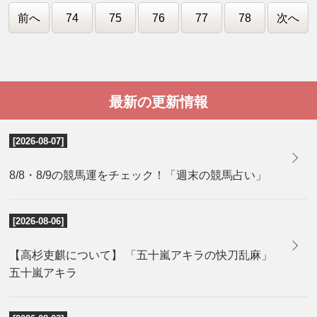
前へ
74
75
76
77
78
次へ
最新の更新情報
[2026-08-07]
8/8・8/9の競馬運をチェック！「週末の競馬占い」
[2026-08-06]
【高杉吏麒について】 「五十嵐アキラの快刀乱麻」
五十嵐アキラ