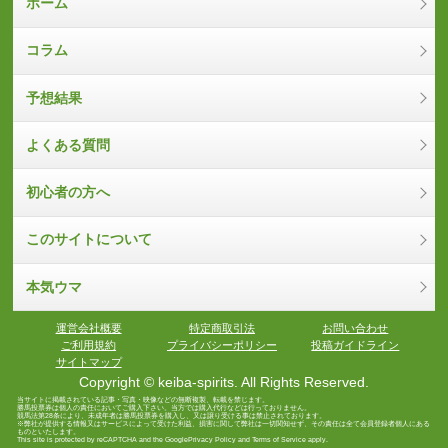
ホーム
コラム
予想結果
よくある質問
初心者の方へ
このサイトについて
本気ウマ
運営会社概要
特定商取引法
お問い合わせ
ご利用規約
プライバシーポリシー
投稿ガイドライン
サイトマップ
Copyright © keiba-spirits. All Rights Reserved.
当サイトに掲載されている記事・写真・映像などの無断複製、転載を禁じます。
勝馬投票券は個人の責任においてご購入下さい。当方では購入代行などは行っておりません。
競馬法第28条により、未成年者は勝馬投票券を購入し、又は譲り受ける事は禁止されております。
※弊社が提供する情報又はサービスによって受けた利益、損害に関して弊社は一切関知せず、その責任は全て会員登録者個人にある
ものといたします。
This site is protected by reCAPTCHA and the Google
Privacy Policy
and
Terms of Service
apply.