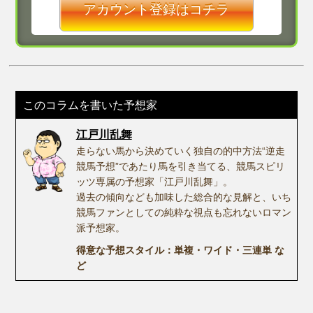
アカウント登録はコチラ
このコラムを書いた予想家
江戸川乱舞
走らない馬から決めていく独自の的中方法“逆走
競馬予想”であたり馬を引き当てる、競馬スピリ
ッツ専属の予想家「江戸川乱舞」。
過去の傾向なども加味した総合的な見解と、いち
競馬ファンとしての純粋な視点も忘れないロマン
派予想家。
得意な予想スタイル：単複・ワイド・三連単 な
ど