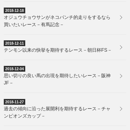
2018-12-18
オジュウチョウサンがネコパンチ的走りをするなら
買いたいレース－有馬記念－
2018-12-11
テンモン以来の快挙を期待するレース－朝日杯FS－
2018-12-04
思い切りの良い馬の出現を期待したいレース－阪神
JF－
2018-11-27
過去の傾向に沿った展開利を期待するレース－チャ
ンピオンズカップ－