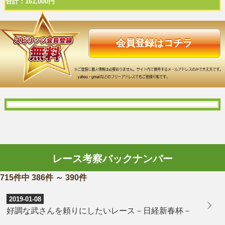
合計：161,000円
会員登録はコチラ
レース考察バックナンバー
715件中 386件 ～ 390件
2019-01-08
好調な武さんを頼りにしたいレース－日経新春杯－