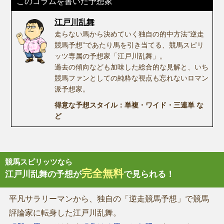
このコラムを書いた予想家
江戸川乱舞
走らない馬から決めていく独自の的中方法“逆走
競馬予想”であたり馬を引き当てる、競馬スピリ
ッツ専属の予想家「江戸川乱舞」。
過去の傾向なども加味した総合的な見解と、いち
競馬ファンとしての純粋な視点も忘れないロマン
派予想家。
得意な予想スタイル：単複・ワイド・三連単 な
ど
競馬スピリッツなら
完全無料
江戸川乱舞の予想が
で見られる！
平凡サラリーマンから、独自の「逆走競馬予想」で競馬
評論家に転身した江戸川乱舞。