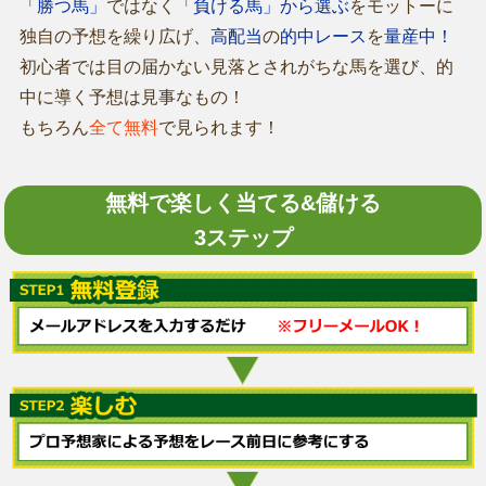
「勝つ馬」
ではなく
「負ける馬」から選ぶ
をモットーに
独自の予想を繰り広げ、
高配当
の
的中レース
を
量産中！
初心者では目の届かない見落とされがちな馬を選び、的
中に導く予想は見事なもの！
もちろん
全て無料
で見られます！
無料で楽しく当てる&儲ける
3ステップ