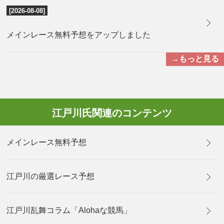
[2026-08-08]
メインレース無料予想をアップしました
→もっと見る
江戸川氏関連のコンテンツ
メインレース無料予想
江戸川の厳選レース予想
江戸川乱舞コラム「Alohaな競馬」