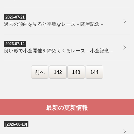
2026-07-21
過去の傾向を見ると平穏なレース－関屋記念－
2026-07-14
良い形で小倉開催を締めくくるレース－小倉記念－
前へ
142
143
144
最新の更新情報
[2026-08-10]