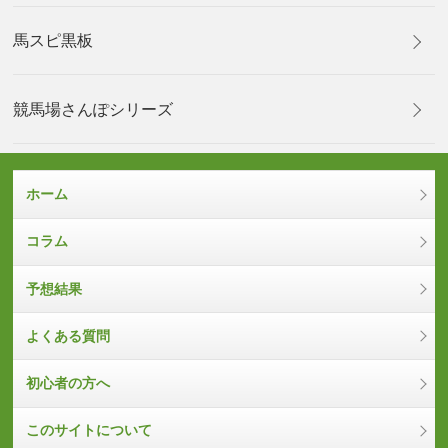
馬スピ黒板
競馬場さんぽシリーズ
ホーム
コラム
予想結果
よくある質問
初心者の方へ
このサイトについて