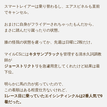
スマートレイアーは乗り替わるし、エアスピネルも直前
でキャンセル。
おまけに自身がフライデーされちゃったもんだから、
まさに踏んだり蹴ったりの状態。
膝の怪我の状態を慮ってか、先週は日曜に2鞍だけ。
マイルCSには
キタサンブラック
を管理する清水久詞調教
師が
ジョーストリクトリ
を急遽用意してくれたけど結果は最
下位。
明らかに馬の力が劣っていたので、
この着順はある程度仕方ないけれど、
1レース目に乗っていたエイシンティンクルは2番人気で9
着だった。