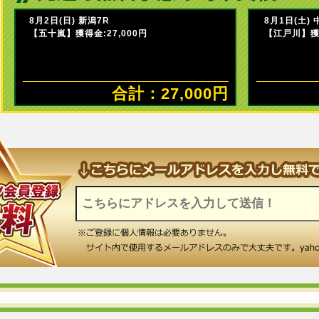
8月2日(日) 新潟7R
8月1日(土) 
【五十嵐】獲得金:27,000円
【江戸川】獲得
合計：27,000円