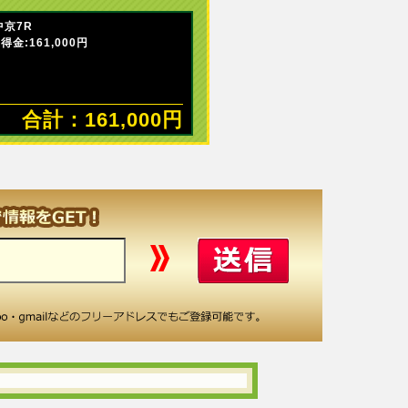
中京7R
金:161,000円
合計：161,000円