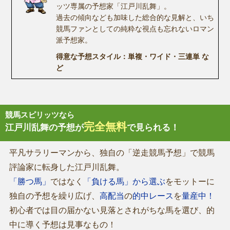
ッツ専属の予想家「江戸川乱舞」。
過去の傾向なども加味した総合的な見解と、いち
競馬ファンとしての純粋な視点も忘れないロマン
派予想家。
得意な予想スタイル：単複・ワイド・三連単 な
ど
競馬スピリッツなら
完全無料
江戸川乱舞の予想が
で見られる！
平凡サラリーマンから、独自の「逆走競馬予想」で競馬
評論家に転身した江戸川乱舞。
「勝つ馬」
ではなく
「負ける馬」から選ぶ
をモットーに
独自の予想を繰り広げ、
高配当
の
的中レース
を
量産中！
初心者では目の届かない見落とされがちな馬を選び、的
中に導く予想は見事なもの！