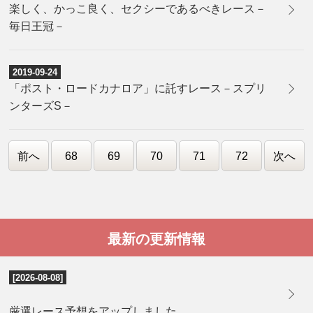
楽しく、かっこ良く、セクシーであるべきレース－
毎日王冠－
2019-09-24
「ポスト・ロードカナロア」に託すレース－スプリ
ンターズS－
前へ
68
69
70
71
72
次へ
最新の更新情報
[2026-08-08]
厳選レース予想をアップしました