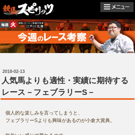
2018-02-13
人気馬よりも適性・実績に期待する
レース－フェブラリーS－
個人的な楽しみを言ってしまうと、
フェブラリーSよりも興味があるのが小倉大賞典。