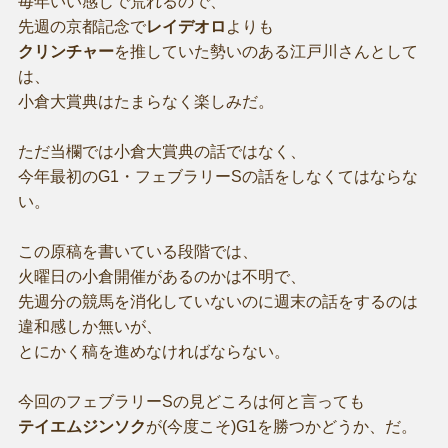
毎年いい感じで荒れるので、
先週の京都記念で
レイデオロ
よりも
クリンチャー
を推していた勢いのある江戸川さんとして
は、
小倉大賞典はたまらなく楽しみだ。
ただ当欄では小倉大賞典の話ではなく、
今年最初のG1・フェブラリーSの話をしなくてはならな
い。
この原稿を書いている段階では、
火曜日の小倉開催があるのかは不明で、
先週分の競馬を消化していないのに週末の話をするのは
違和感しか無いが、
とにかく稿を進めなければならない。
今回のフェブラリーSの見どころは何と言っても
テイエムジンソク
が(今度こそ)G1を勝つかどうか、だ。