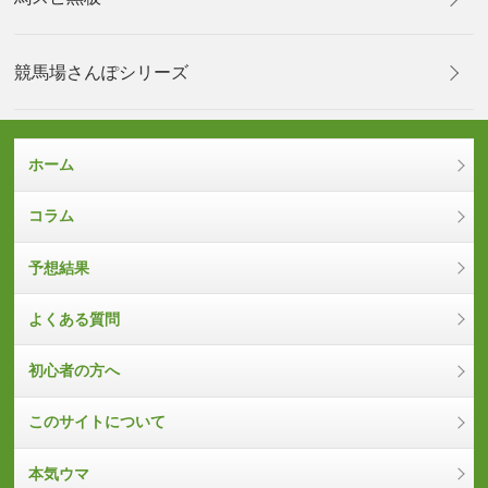
競馬場さんぽシリーズ
ホーム
コラム
予想結果
よくある質問
初心者の方へ
このサイトについて
本気ウマ