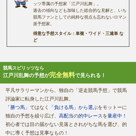
ッツ専属の予想家「江戸川乱舞」。
過去の傾向なども加味した総合的な見解と、いち
競馬ファンとしての純粋な視点も忘れないロマン
派予想家。
得意な予想スタイル：単複・ワイド・三連単 な
ど
競馬スピリッツなら
完全無料
江戸川乱舞の予想が
で見られる！
平凡サラリーマンから、独自の「逆走競馬予想」で競馬
評論家に転身した江戸川乱舞。
「勝つ馬」
ではなく
「負ける馬」から選ぶ
をモットーに
独自の予想を繰り広げ、
高配当
の
的中レース
を
量産中！
初心者では目の届かない見落とされがちな馬を選び、的
中に導く予想は見事なもの！