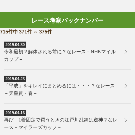
レース考察バックナンバー
715件中 371件 ～ 375件
2019-04-30
令和最初？解体される前に？なレース－NHKマイル
カップ－
2019-04-23
「平成」をキレイにまとめるには・・・？なレース
－天皇賞・春－
2019-04-16
再び！1着固定で買うときの江戸川乱舞は逆神？なレ
ース－マイラーズカップ－