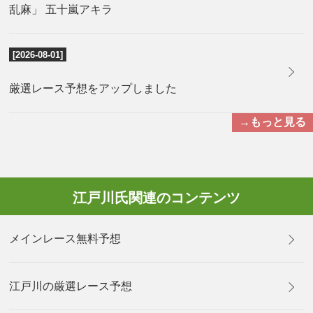
乱麻」 五十嵐アキラ
[2026-08-01]
厳選レース予想をアップしました
→もっと見る
江戸川氏関連のコンテンツ
メインレース無料予想
江戸川の厳選レース予想