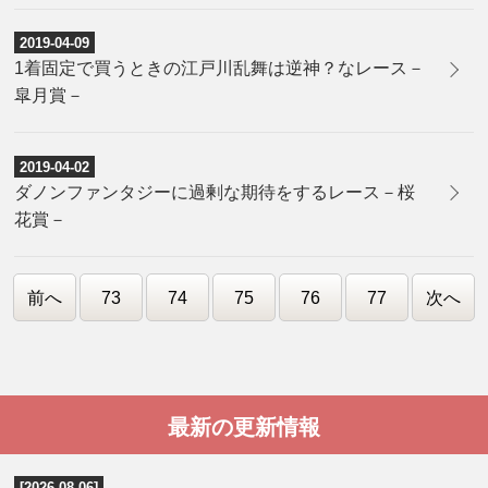
2019-04-09
1着固定で買うときの江戸川乱舞は逆神？なレース－
皐月賞－
2019-04-02
ダノンファンタジーに過剰な期待をするレース－桜
花賞－
前へ
73
74
75
76
77
次へ
最新の更新情報
[2026-08-06]