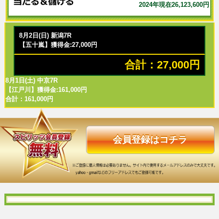
2024年現在26,123,600円
8月2日(日) 新潟7R
【五十嵐】獲得金:27,000円
合計：27,000円
8月1日(土) 中京7R
【江戸川】獲得金:161,000円
合計：161,000円
会員登録はコチラ