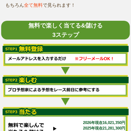
もちろん
全て無料
で見られます！
無料で楽しく当てる&儲ける
3ステップ
2026年現在16,021,350円
2025年現在21,281,300円