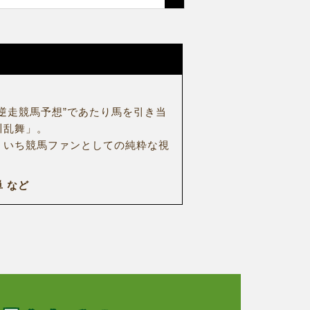
逆走競馬予想”であたり馬を引き当
川乱舞」。
、いち競馬ファンとしての純粋な視
 など