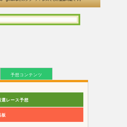
予想コンテンツ
厳選レース予想
黒板