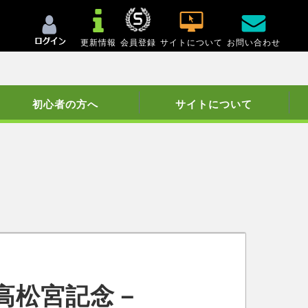
更新情報
会員登録
サイトについて
お問い合わせ
初心者の方へ
サイトについて
高松宮記念－