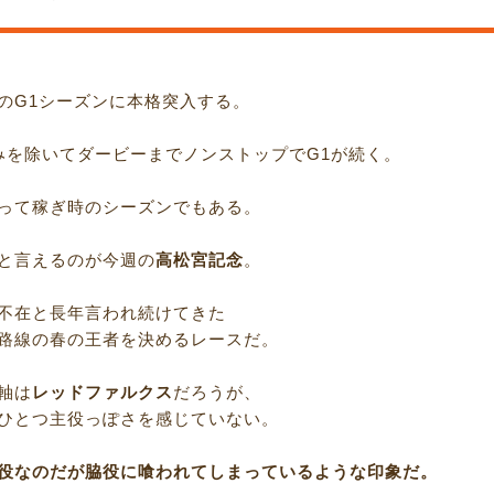
のG1シーズンに本格突入する。
みを除いてダービーまでノンストップでG1が続く。
って稼ぎ時のシーズンでもある。
と言えるのが今週の
高松宮記念
。
不在と長年言われ続けてきた
路線の春の王者を決めるレースだ。
軸は
レッドファルクス
だろうが、
ひとつ主役っぽさを感じていない。
役なのだが脇役に喰われてしまっているような印象だ。