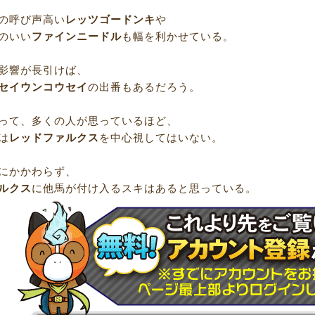
の呼び声高い
レッツゴードンキ
や
のいい
ファインニードル
も幅を利かせている。
影響が長引けば、
セイウンコウセイ
の出番もあるだろう。
って、多くの人が思っているほど、
は
レッドファルクス
を中心視してはいない。
にかかわらず、
ルクス
に他馬が付け入るスキはあると思っている。