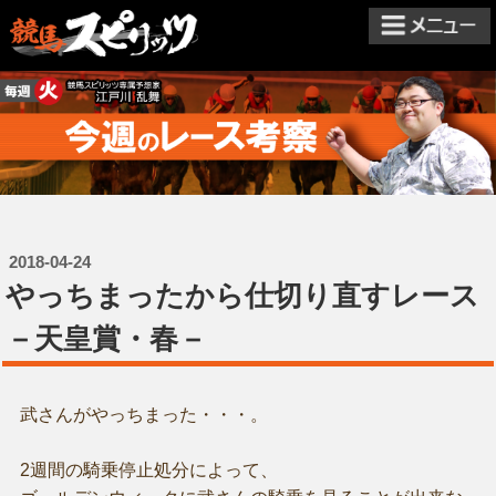
2018-04-24
やっちまったから仕切り直すレース
－天皇賞・春－
武さんがやっちまった・・・。
2週間の騎乗停止処分によって、