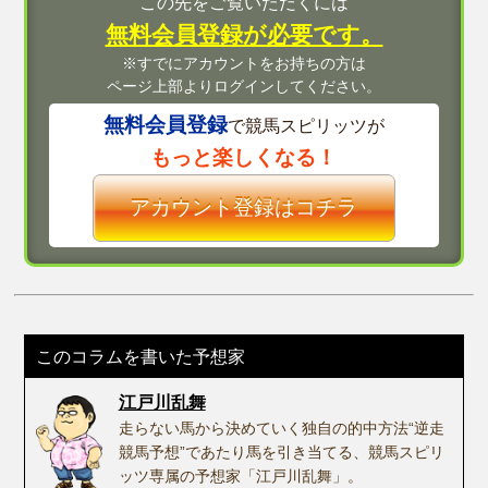
この先をご覧いただくには
無料会員登録が必要です。
※すでにアカウントをお持ちの方は
ページ上部よりログインしてください。
無料会員登録
で競馬スピリッツが
もっと楽しくなる！
アカウント登録はコチラ
このコラムを書いた予想家
江戸川乱舞
走らない馬から決めていく独自の的中方法“逆走
競馬予想”であたり馬を引き当てる、競馬スピリ
ッツ専属の予想家「江戸川乱舞」。