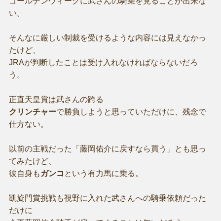
ゴールデンウィークに武さんの騎乗を見ることが出来な
い。
そんなに厳しい制裁を受けるような内容には見えなかっ
たけど、
JRAが判断したことは受け入れなければならないだろ
う。
正直天皇賞は武さんの跨る
クリンチャー
で勝負しようと思っていただけに、残念で
仕方ない。
以前の主戦だった「藤岡佑介に戻すなら買う」とも思っ
てみたけど、
彼自身も
ガンコ
という有力馬に乗る。
凱旋門賞挑戦も視野に入れた武さんへの騎乗依頼だった
だけに