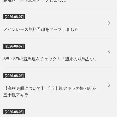
[2026-08-07]
メインレース無料予想をアップしました
[2026-08-07]
8/8・8/9の競馬運をチェック！「週末の競馬占い」
[2026-08-06]
【高杉吏麒について】 「五十嵐アキラの快刀乱麻」
五十嵐アキラ
[2026-08-03]