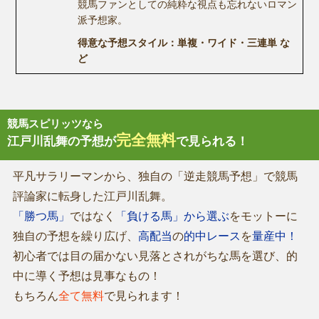
競馬ファンとしての純粋な視点も忘れないロマン
派予想家。
得意な予想スタイル：単複・ワイド・三連単 な
ど
競馬スピリッツなら
完全無料
江戸川乱舞の予想が
で見られる！
平凡サラリーマンから、独自の「逆走競馬予想」で競馬
評論家に転身した江戸川乱舞。
「勝つ馬」
ではなく
「負ける馬」から選ぶ
をモットーに
独自の予想を繰り広げ、
高配当
の
的中レース
を
量産中！
初心者では目の届かない見落とされがちな馬を選び、的
中に導く予想は見事なもの！
もちろん
全て無料
で見られます！