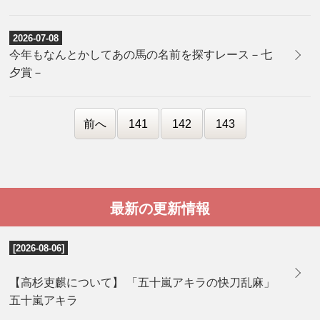
2026-07-08
今年もなんとかしてあの馬の名前を探すレース－七
夕賞－
前へ
141
142
143
最新の更新情報
[2026-08-06]
【高杉吏麒について】 「五十嵐アキラの快刀乱麻」
五十嵐アキラ