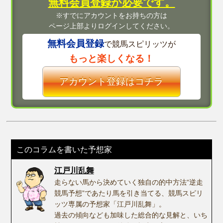
無料会員登録が必要です。
※すでにアカウントをお持ちの方は
ページ上部よりログインしてください。
無料会員登録
で競馬スピリッツが
もっと楽しくなる！
アカウント登録はコチラ
このコラムを書いた予想家
江戸川乱舞
走らない馬から決めていく独自の的中方法“逆走
競馬予想”であたり馬を引き当てる、競馬スピリ
ッツ専属の予想家「江戸川乱舞」。
過去の傾向なども加味した総合的な見解と、いち