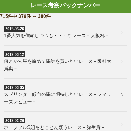
レース考察バックナンバー
715件中 376件 ～ 380件
2019-03-26
1番人気を信頼しつつも・・・なレース－大阪杯－
2019-03-12
何とか穴馬を絡めて馬券を買いたいレース－阪神大
賞典－
2019-03-05
スプリンター傾向の馬に期待したいレース－フィリ
ーズレビュー－
2019-02-26
ホープフルS組をとことん疑うレース－弥生賞－