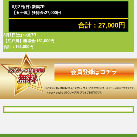
8月2日(日) 新潟7R
【五十嵐】獲得金:27,000円
合計：27,000円
8月1日(土) 中京7R
【江戸川】獲得金:161,000円
合計：161,000円
会員登録はコチラ