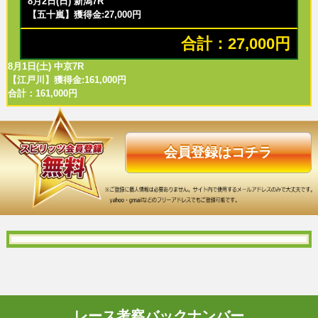
8月2日(日) 新潟7R
【五十嵐】獲得金:27,000円
合計：27,000円
8月1日(土) 中京7R
【江戸川】獲得金:161,000円
合計：161,000円
会員登録はコチラ
レース考察バックナンバー