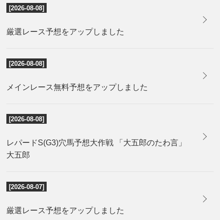
[2026-08-08]
厳選レース予想をアップしました
[2026-08-08]
メインレース無料予想をアップしました
[2026-08-08]
レパードS(G3)穴馬予想大作戦 「大五郎のたわ言」
大五郎
[2026-08-07]
厳選レース予想をアップしました