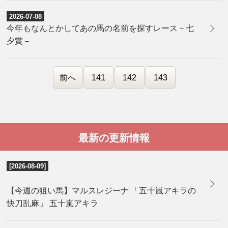
2026-07-08
今年もなんとかしてあの馬の名前を探すレース－七
夕賞－
前へ
141
142
143
最新の更新情報
[2026-08-09]
【今週の狙い馬】マルスレジーナ 「五十嵐アキラの
快刀乱麻」 五十嵐アキラ