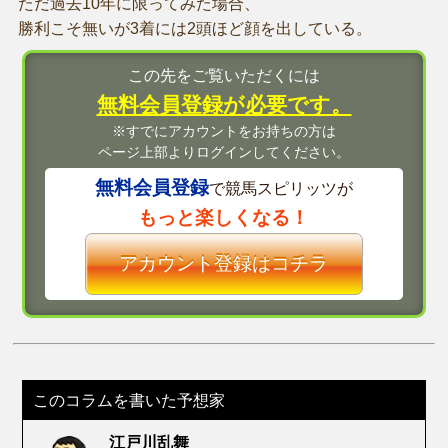
ただ過去10年に限ってみた場合、
勝利こそ無いが3着には2頭ほど顔を出している。
この先をご覧いただくには
無料会員登録が必要です。
※すでにアカウントをお持ちの方は
ページ上部よりログインしてください。
無料会員登録
で競馬スピリッツが
もっと楽しくなる！
アカウント登録はコチラ
このコラムを書いた予想家
江戸川乱舞