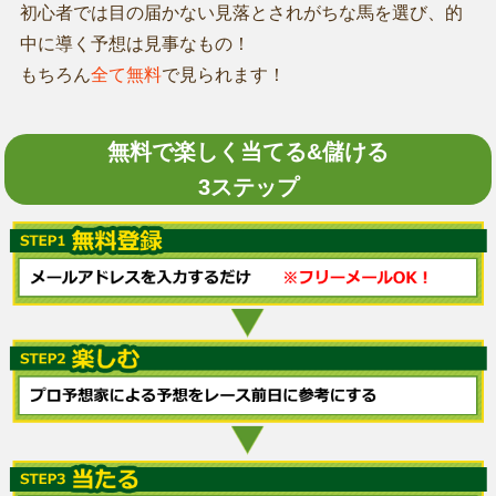
初心者では目の届かない見落とされがちな馬を選び、的
中に導く予想は見事なもの！
もちろん
全て無料
で見られます！
無料で楽しく当てる&儲ける
3ステップ