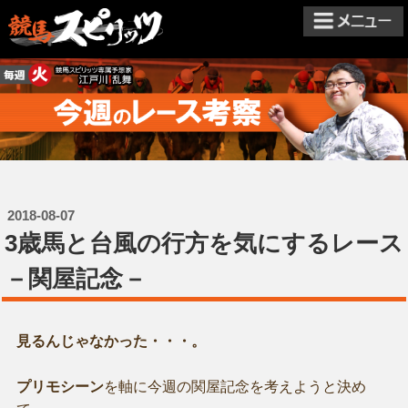
2018-08-07
3歳馬と台風の行方を気にするレース
－関屋記念－
見るんじゃなかった・・・。
プリモシーン
を軸に今週の関屋記念を考えようと決め