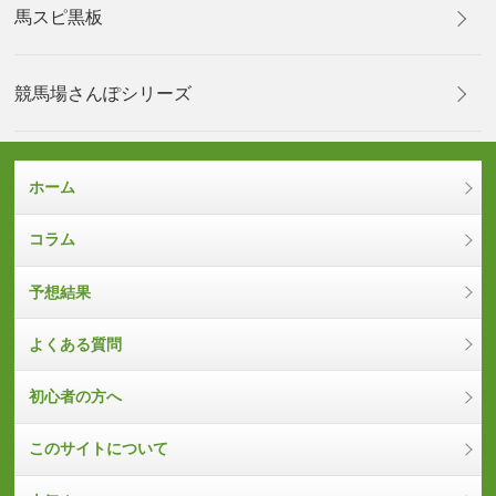
馬スピ黒板
競馬場さんぽシリーズ
ホーム
コラム
予想結果
よくある質問
初心者の方へ
このサイトについて