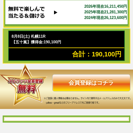
2026年現在16,211,450円
2025年現在21,281,300円
2024年現在26,123,600円
8月8日(土) 札幌11R
【五十嵐】獲得金:190,100円
合計：190,100円
会員登録はコチラ