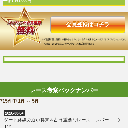
合計：161,000円
会員登録はコチラ
レース考察バックナンバー
715件中 1件 ～ 5件
2026-08-04
ダート路線の近い将来を占う重要なレース－レパー
ドS－