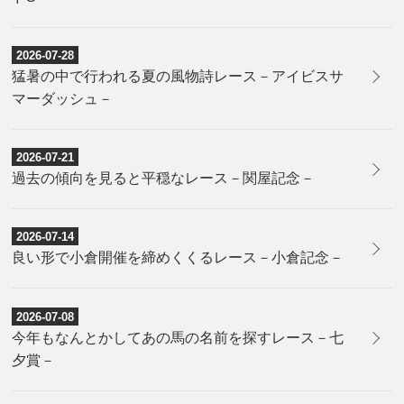
2026-07-28
猛暑の中で行われる夏の風物詩レース－アイビスサ
マーダッシュ－
2026-07-21
過去の傾向を見ると平穏なレース－関屋記念－
2026-07-14
良い形で小倉開催を締めくくるレース－小倉記念－
2026-07-08
今年もなんとかしてあの馬の名前を探すレース－七
夕賞－