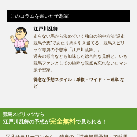
このコラムを書いた予想家
江戸川乱舞
走らない馬から決めていく独自の的中方法“逆走
競馬予想”であたり馬を引き当てる、競馬スピリ
ッツ専属の予想家「江戸川乱舞」。
過去の傾向なども加味した総合的な見解と、いち
競馬ファンとしての純粋な視点も忘れないロマン
派予想家。
得意な予想スタイル：単複・ワイド・三連単 な
ど
競馬スピリッツなら
完全無料
江戸川乱舞の予想が
で見られる！
平凡サラリーマンから、独自の「逆走競馬予想」で競馬