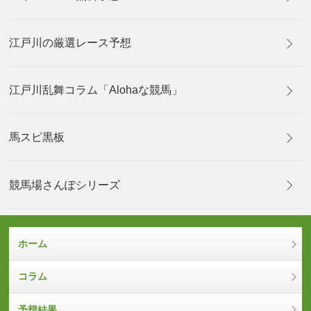
江戸川の厳選レース予想
江戸川乱舞コラム「Alohaな競馬」
馬スピ黒板
競馬場さんぽシリーズ
ホーム
コラム
予想結果