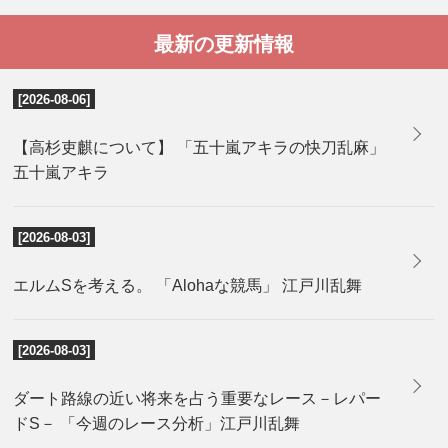
最新の更新情報
[2026-08-06]
【高杉吏麒について】 「五十嵐アキラの快刀乱麻」
五十嵐アキラ
[2026-08-03]
エルムSを考える。 「Alohaな競馬」 江戸川乱舞
[2026-08-03]
ダート路線の近い将来を占う重要なレース－レパー
ドS－ 「今週のレース分析」江戸川乱舞