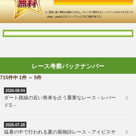
レース考察バックナンバー
715件中 1件 ～ 5件
2026-08-04
ダート路線の近い将来を占う重要なレース－レパー
ドS－
2026-07-28
猛暑の中で行われる夏の風物詩レース－アイビスサ