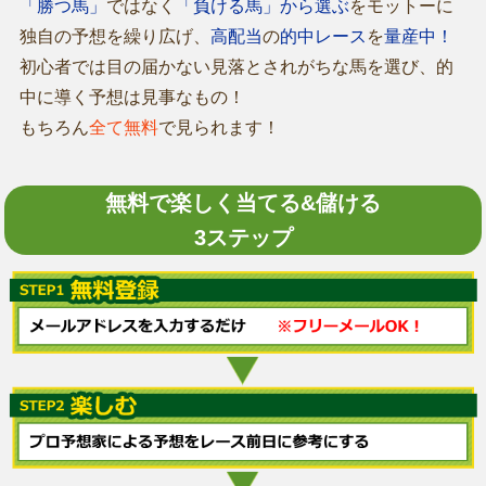
「勝つ馬」
ではなく
「負ける馬」から選ぶ
をモットーに
独自の予想を繰り広げ、
高配当
の
的中レース
を
量産中！
初心者では目の届かない見落とされがちな馬を選び、的
中に導く予想は見事なもの！
もちろん
全て無料
で見られます！
無料で楽しく当てる&儲ける
3ステップ