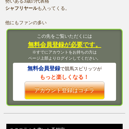
勢いある3歳の代表格
シャフリヤール
も入ってくる。
他にもファンの多い
この先をご覧いただくには
無料会員登録が必要です。
※すでにアカウントをお持ちの方は
ページ上部よりログインしてください。
無料会員登録
で競馬スピリッツが
もっと楽しくなる！
アカウント登録はコチラ