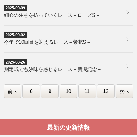
2025-09-09
細心の注意を払っていくレース－ローズS－
2025-09-02
今年で10回目を迎えるレース－紫苑S－
2025-08-26
別定戦でも妙味を感じるレース－新潟記念－
前へ
8
9
10
11
12
次へ
最新の更新情報