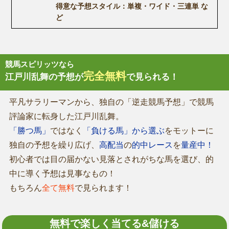
得意な予想スタイル：単複・ワイド・三連単 な
ど
競馬スピリッツなら
完全無料
江戸川乱舞の予想が
で見られる！
平凡サラリーマンから、独自の「逆走競馬予想」で競馬
評論家に転身した江戸川乱舞。
「勝つ馬」
ではなく
「負ける馬」から選ぶ
をモットーに
独自の予想を繰り広げ、
高配当
の
的中レース
を
量産中！
初心者では目の届かない見落とされがちな馬を選び、的
中に導く予想は見事なもの！
もちろん
全て無料
で見られます！
無料で楽しく当てる&儲ける