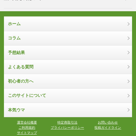
ホーム
コラム
予想結果
よくある質問
初心者の方へ
このサイトについて
本気ウマ
運営会社概要
特定商取引法
お問い合わせ
ご利用規約
プライバシーポリシー
投稿ガイドライン
サイトマップ