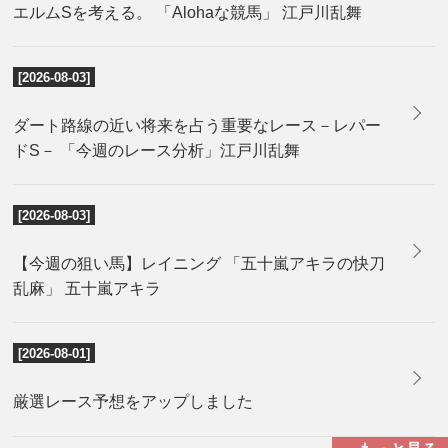
エルムSを考える。 「Alohaな競馬」 江戸川乱舞
[2026-08-03]
ダート路線の近い将来を占う重要なレース－レパー
ドS－ 「今週のレース分析」江戸川乱舞
[2026-08-03]
【今週の狙い馬】レイニング 「五十嵐アキラの快刀
乱麻」 五十嵐アキラ
[2026-08-01]
厳選レース予想をアップしました