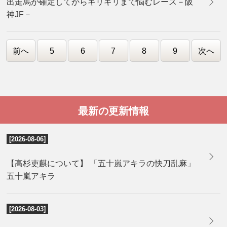
出走馬が確定してからギリギリまで悩むレース－阪
神JF－
前へ
5
6
7
8
9
次へ
最新の更新情報
[2026-08-06]
【高杉吏麒について】 「五十嵐アキラの快刀乱麻」
五十嵐アキラ
[2026-08-03]