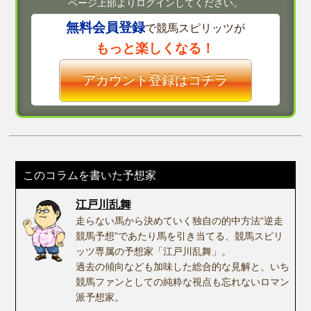
ページ上部よりログインしてください。
無料会員登録
で競馬スピリッツが
もっと楽しくなる！
アカウント登録はコチラ
このコラムを書いた予想家
江戸川乱舞
走らない馬から決めていく独自の的中方法“逆走
競馬予想”であたり馬を引き当てる、競馬スピリ
ッツ専属の予想家「江戸川乱舞」。
過去の傾向なども加味した総合的な見解と、いち
競馬ファンとしての純粋な視点も忘れないロマン
派予想家。