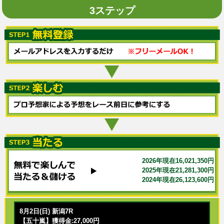
3ステップ
2026年現在16,021,350円
2025年現在21,281,300円
2024年現在26,123,600円
8月2日(日) 新潟7R
【五十嵐】獲得金:27,000円