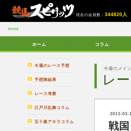
3
4
4
8
2
0
人
現在の会員数：
Home
ホーム
コラム
今週のレース予想
今週のメイ
レー
予想陣結果
レース考察
江戸川乱舞コラム
2013-03-
五十嵐アキラコラム
戦国