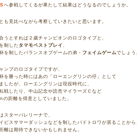
Ｓ
へ参戦してくるが果たして結果はどうなるのでしょうか。
とも見比べながら考察していきたいと思います。
合うとすれば２歳チャンピオンのロゴタイプと、
を制した
タマモベストプレイ
、
杯を制したバランスオブゲームの弟・
フェイムゲーム
でしょう
ャンプのロゴタイプですが、
杯を勝った時にはあの「ローエングリンの仔」として
ましたが、ローエングリンは現役時代に、
転戦したり、中山記念や読売マイラーズＣなど
000ｍの距離を得意としていました。
はスターバレリーナで、
イビスサマーダッシュなどを制したパドトロワが居ることから
距離は期待できないかもしれません。