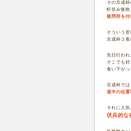
その京成杯
軒並み惨敗
疑問符を付
そういう意
京成杯２着
先日行われ
そこでも好
食い下がっ
京成杯では
道中の位置
それに人気
伏兵的な