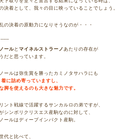
天下取りを堂々と宣言する結果になっている時は、
の決着として、我々の目に映っていることでしょう。
乱の決着の原動力になりそうなのが・・・
R___
ノール
と
マイネルストラーノ
あたりの存在が
うだと思っています。
ノールは弥生賞を勝ったカミノタサハラにも
で３着に詰め寄っていますし、
な脚を使えるのも大きな魅力です。
リント戦線で活躍するサンカルロの弟ですが、
がシンボリクリスエス産駒なのに対して、
ノールはディープインパクト産駒。
世代と比べて、