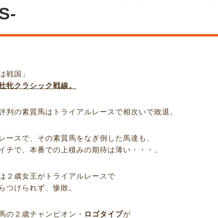
S-
は戦国」
牡牝クラシック戦線。
評判の素質馬はトライアルレースで相次いで敗退。
レースで、その素質馬をなぎ倒した馬達も、
イチで、本番での上積みの期待は薄い・・・。
は２歳女王がトライアルレースで
らつけられず、惨敗。
馬の２歳チャンピオン・
ロゴタイプ
が