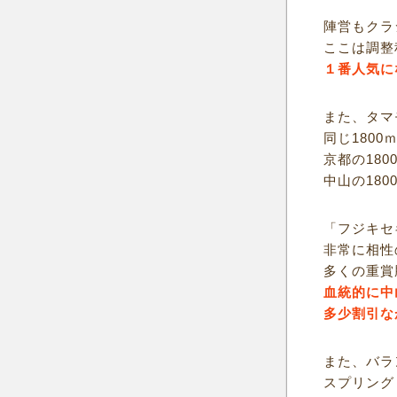
陣営もクラ
ここは調整
１番人気に
また、タマ
同じ180
京都の18
中山の18
「フジキセ
非常に相性
多くの重賞
血統的に中
多少割引な
また、バラ
スプリング