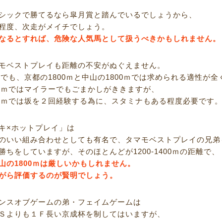
シックで勝てるなら皐月賞と踏んでいるでしょうから、
程度、次走がメイチでしょう。
なるとすれば、危険な人気馬として扱うべきかもしれません。
モベストプレイも距離の不安がぬぐえません。
0ｍでも、京都の1800ｍと中山の1800ｍでは求められる適性が
00ｍではマイラーでもごまかしがききますが、
00ｍでは坂を２回経験する為に、スタミナもある程度必要です
キ×ホットプレイ」は
のいい組み合わせとしても有名で、タマモベストプレイの兄弟
勝ちをしていますが、そのほとんどが1200-1400ｍの距離で、
山の1800ｍは厳しいかもしれません。
がら評価するのが賢明でしょう。
ンスオブゲームの弟・フェイムゲームは
Ｓよりも１Ｆ長い京成杯を制してはいますが、