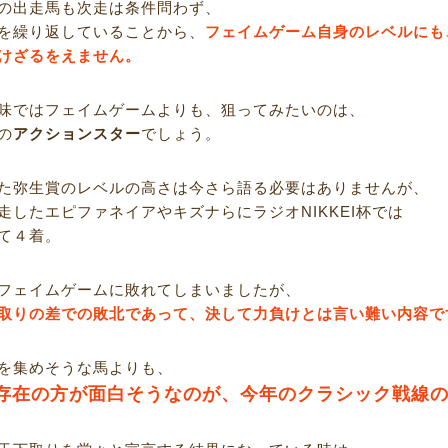
の出走馬も次走は条件問わず、
を繰り返していることから、
フェイムゲーム自身のレベルにも
けざるをえません。
味ではフェイムゲームよりも、狙ってみたいのは、
の
アクションスター
でしょう。
た弥生賞のレベルの高さは今さら語る必要はありませんが、
走したエピファネイアやキズナらにラジオNIKKEI杯では
て４着。
フェイムゲームに敗れてしまいましたが、
取りの差での敗北であって、決して力負けとは言い難い内容で
を集めそうな馬よりも、
存在の方が面白そうなのが、今年のクラシック戦線