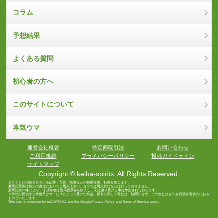
コラム
予想結果
よくある質問
初心者の方へ
このサイトについて
本気ウマ
運営会社概要
特定商取引法
お問い合わせ
ご利用規約
プライバシーポリシー
投稿ガイドライン
サイトマップ
Copyright © keiba-spirits. All Rights Reserved.
当サイトに掲載されている記事・写真・映像などの無断複製、転載を禁じます。
勝馬投票券は個人の責任においてご購入下さい。当方では購入代行などは行っておりません。
競馬法第28条により、未成年者は勝馬投票券を購入し、又は譲り受ける事は禁止されております。
※弊社が提供する情報又はサービスによって受けた利益、損害に関して弊社は一切関知せず、その責任は全て会員登録者個人にある
ものといたします。
This site is protected by reCAPTCHA and the Google
Privacy Policy
and
Terms of Service
apply.