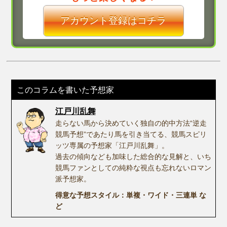
アカウント登録はコチラ
このコラムを書いた予想家
江戸川乱舞
走らない馬から決めていく独自の的中方法“逆走
競馬予想”であたり馬を引き当てる、競馬スピリ
ッツ専属の予想家「江戸川乱舞」。
過去の傾向なども加味した総合的な見解と、いち
競馬ファンとしての純粋な視点も忘れないロマン
派予想家。
得意な予想スタイル：単複・ワイド・三連単 な
ど