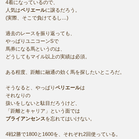
4着になっているので、
人気は
ペリエール
に譲るだろう。
(実際、そこで負けてるし…)
過去のレースを振り返っても、
やっぱりユニコーンSで
馬券になる馬というのは、
どうしてもマイル以上の実績は必須。
ある程度、距離に融通の効く馬を探したいところだ。
そうなると、やっぱり
ペリエール
は
それなりの
扱いをしないと駄目だろうけど、
「距離とキャリア」という面では
ブライアンセンス
を忘れてはいけない。
4戦2勝で1800と1600を、それぞれ2回使っている。