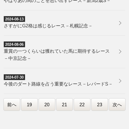
やはりあの馬のことを思い出すレース－新潟2歳S－
2024-08-13
さすがにG2格は感じるレース－札幌記念－
2024-08-06
重賞の一つくらいは獲れていた馬に期待するレース
－中京記念－
2024-07-30
今後のダート路線を占う重要なレース－レパードS－
前へ
19
20
21
22
23
次へ