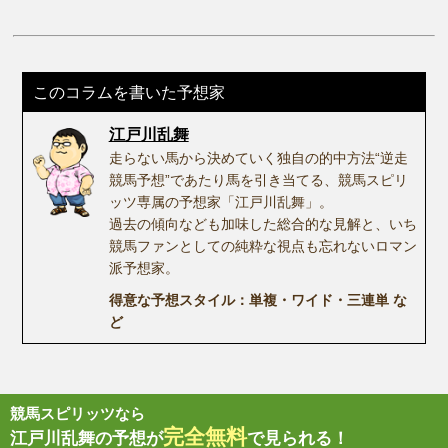
このコラムを書いた予想家
江戸川乱舞
走らない馬から決めていく独自の的中方法“逆走
競馬予想”であたり馬を引き当てる、競馬スピリ
ッツ専属の予想家「江戸川乱舞」。
過去の傾向なども加味した総合的な見解と、いち
競馬ファンとしての純粋な視点も忘れないロマン
派予想家。
得意な予想スタイル：単複・ワイド・三連単 な
ど
競馬スピリッツなら
完全無料
江戸川乱舞の予想が
で見られる！