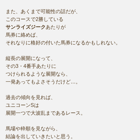
また、あくまで可能性の話だが、
このコースで2勝している
サンライズジーク
あたりが
馬券に絡めば、
それなりに格好の付いた馬券になるかもしれない。
縦長の展開になって、
その3・4番手あたりに
つけられるような展開なら、
一発あってもよさそうだけど…。
過去の傾向を見れば、
ユニコーンSは
展開一つで大波乱まであるレース。
馬場や枠順を見ながら、
結論を出していきたいと思う。