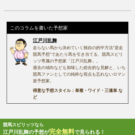
このコラムを書いた予想家
江戸川乱舞
走らない馬から決めていく独自の的中方法“逆走
競馬予想”であたり馬を引き当てる、競馬スピリ
ッツ専属の予想家「江戸川乱舞」。
過去の傾向なども加味した総合的な見解と、いち
競馬ファンとしての純粋な視点も忘れないロマン
派予想家。
得意な予想スタイル：単複・ワイド・三連単 な
ど
競馬スピリッツなら
完全無料
江戸川乱舞の予想が
で見られる！