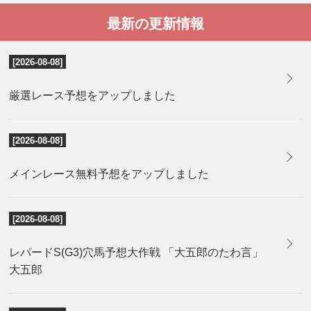
最新の更新情報
[2026-08-08]
厳選レース予想をアップしました
[2026-08-08]
メインレース無料予想をアップしました
[2026-08-08]
レパードS(G3)穴馬予想大作戦 「大五郎のたわ言」
大五郎