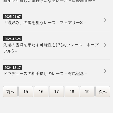
新年早々寂しい気持ちになるレース－日経新春杯－
2025-01-07
「通好み」の馬を狙うレース－フェアリーS－
2024-12-24
先週の雪辱を果たす可能性も(？)高いレース－ホープ
フルS－
2024-12-17
ドウデュースの相手探しのレース－有馬記念－
前へ
15
16
17
18
19
次へ