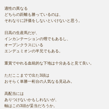
適性の異なる
どちらの距離も勝っているのは、
それなりに評価をしないといけないと思う。
日高の生産馬だが、
インカンテーションの甥でもあるし、
オープンクラスにいる
エンデュミオンの半兄でもある。
重賞でやれる血統的な下地は十分あると見て良い。
ただここまでで出た3頭は
おそらく単勝一桁台の人気なる見込み。
高配当には
ありつけないかもしれないが、
軸はこの3頭が妥当だろうか。