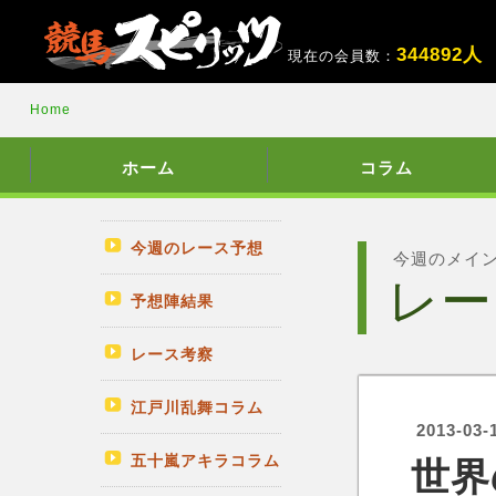
3
4
4
8
9
2
人
現在の会員数：
Home
ホーム
コラム
今週のレース予想
今週のメイ
レー
予想陣結果
レース考察
江戸川乱舞コラム
2013-03-
五十嵐アキラコラム
世界