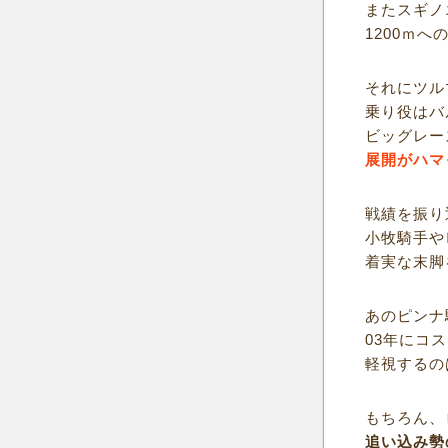
またスギノ
1200ｍ
それにツル
乗り役はバ
ビッグレー
展開がハマ
戦績を振り
小牧騎手や
着実な末脚
あのピンナ
03年にコ
軽視するの
もちろん、
追い込み勢