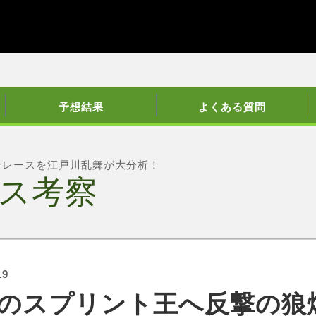
予想結果
よくある質問
ンレースを江戸川乱舞が大分析！
ス考察
19
のスプリント王へ反撃の狼煙