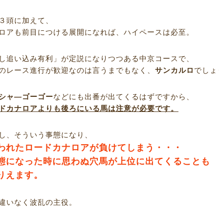
３頭に加えて、
ロアも前目につける展開になれば、ハイペースは必至。
し追い込み有利」が定説になりつつある中京コースで、
のレース進行が歓迎なのは言うまでもなく、
サンカルロ
でしょ
シャ―ゴーゴー
などにも出番が出てくるはずですから、
ドカナロアよりも後ろにいる馬は注意が必要です。
し、そういう事態になり、
われたロードカナロアが負けてしまう・・・
態になった時に思わぬ穴馬が上位に出てくることも
りえます。
違いなく波乱の主役。