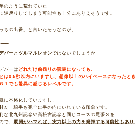
年のように荒れていた
に逆戻りしてしまう可能性も十分にありえそうです。
っちの出番」と言いたそうなのが、
R___
デバー
と
ツルマルレオン
ではないでしょうか。
デバーは
どれだけ前残りの競馬になっても、
とは0.5秒以内にいますし、想像以上のハイペースになったと
Ｇ１でも驚異に感じるレベルです。
気に本格化していますし、
村友一騎手も完全に手の内にいれている印象です。
利な北九州記念や高松宮記念と同じコースの尾張Ｓを
ので、
展開がハマれば、実力以上の力を発揮する可能性もあり