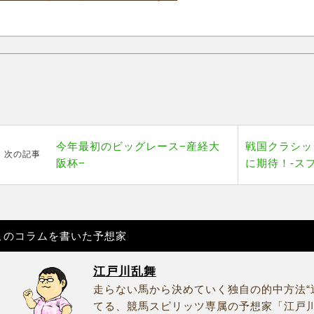
今年最初のビッグレース−産経大
戦国クラシッ
次の記事
阪杯−
に期待！-スプ
このコラムを書いた予想家
江戸川乱舞
走らない馬から決めていく独自の的中方法“
てる、競馬スピリッツ専属の予想家「江戸