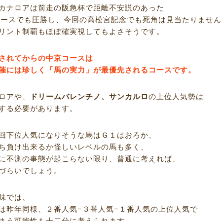
カナロアは前走の阪急杯で距離不安説のあった
のレースでも圧勝し、今回の高松宮記念でも死角は見当たりませ
リント制覇もほぼ確実視してもよさそうです。
されてからの中京コースは
催には珍しく「馬の実力」が最優先されるコースです。
ロアや、
ドリームバレンチノ、サンカルロ
の上位人気勢は
する必要があります。
回下位人気になりそうな馬はＧ１はおろか、
ち負け出来るか怪しいレベルの馬も多く、
に不測の事態が起こらない限り、普通に考えれば、
づらいでしょう。
味では、
は昨年同様、２番人気−３番人気−１番人気の上位人気で
まう可能性も十二分に考えられます。