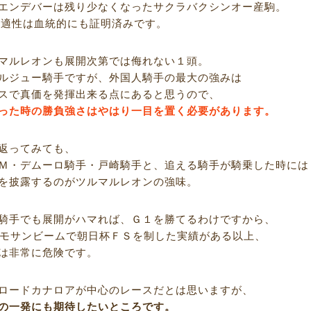
エンデバーは残り少なくなったサクラバクシンオー産駒。
への適性は血統的にも証明済みです。
マルレオンも展開次第では侮れない１頭。
ルジュー騎手ですが、外国人騎手の最大の強みは
スで真価を発揮出来る点にあると思うので、
った時の勝負強さはやはり一目を置く必要があります。
返ってみても、
Ｍ・デムーロ騎手・戸崎騎手と、追える騎手が騎乗した時には
を披露するのがツルマルレオンの強味。
騎手でも展開がハマれば、Ｇ１を勝てるわけですから、
スモサンビームで朝日杯ＦＳを制した実績がある以上、
は非常に危険です。
ロードカナロアが中心のレースだとは思いますが、
の一発にも期待したいところです。