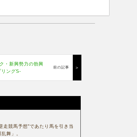
ク・新興勢力の勃興
＞
前の記事
リングS-
逆走競馬予想”であたり馬を引き当
川乱舞」。