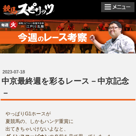
2023-07-18
中京最終週を彩るレース－中京記念
－
やっぱりG1ホースが
夏競馬の、しかもハンデ重賞に
出てきちゃいけないよなと、