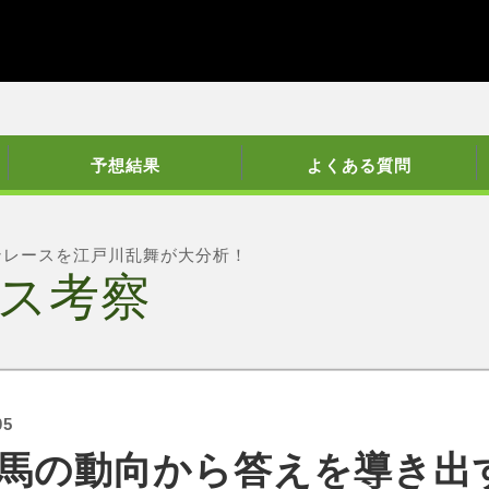
予想結果
よくある質問
ンレースを江戸川乱舞が大分析！
ス考察
05
馬の動向から答えを導き出