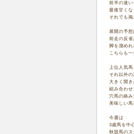
前半の速い
最後甘くな
それでも掲
展開の予想
前走の反省
脚を溜めれ
こちらも一
上位人気馬
それ以外の
大きく開き
組み合わせ
穴馬の絡み
美味しい馬
今週は
3歳馬を中
秋競馬のス