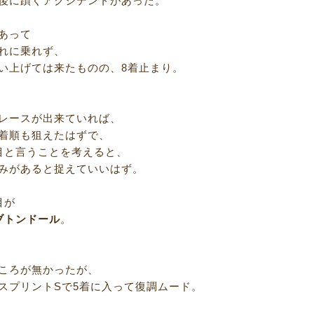
後に躓くアクシデントがあった。
あって
れに乗れず、
い上げては来たものの、8着止まり。
レースが出来ていれば、
着順も狙えたはずで、
目と言うことを考えると、
みがあると捉えていいはず。
目が
ブトンドール
。
ころが無かったが、
スプリントSで5着に入って復調ムード。