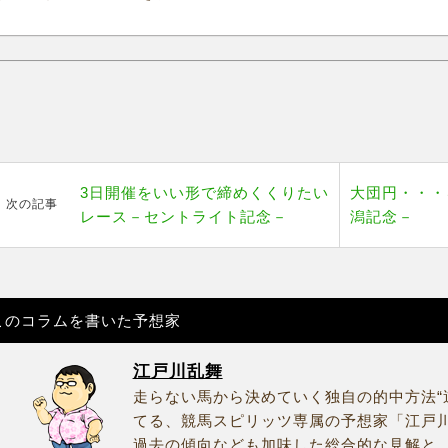
3日開催をいい形で締めくくりたい
大団円・・・
次の記事
レース－セントライト記念－
潟記念－
このコラムを書いた予想家
江戸川乱舞
走らない馬から決めていく独自の的中方法“
てる、競馬スピリッツ専属の予想家「江戸
過去の傾向なども加味した総合的な見解と