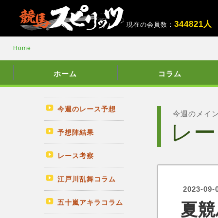
3
4
4
8
2
1
人
現在の会員数：
Home
ホーム
コラム
今週のレース予想
今週のメイ
レー
予想陣結果
レース考察
江戸川乱舞コラム
2023-09-
五十嵐アキラコラム
夏競