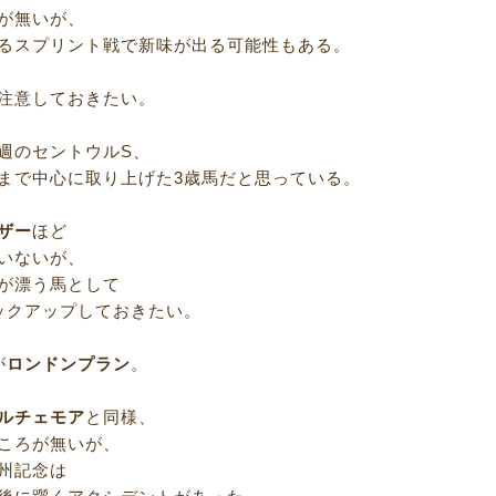
が無いが、
るスプリント戦で新味が出る可能性もある。
注意しておきたい。
週のセントウルS、
まで中心に取り上げた3歳馬だと思っている。
ザー
ほど
いないが、
が漂う馬として
ックアップしておきたい。
が
ロンドンプラン
。
ルチェモア
と同様、
ころが無いが、
州記念は