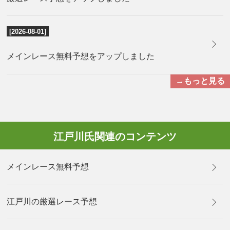
[2026-08-01]
メインレース無料予想をアップしました
→もっと見る
江戸川氏関連のコンテンツ
メインレース無料予想
江戸川の厳選レース予想