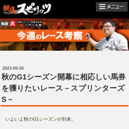
2023-09-26
秋のG1シーズン開幕に相応しい馬券
を獲りたいレース－スプリンターズ
S－
いよいよ秋のG1シーズンが到来。