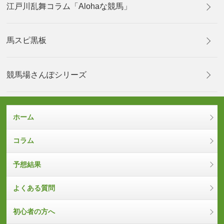
江戸川乱舞コラム「Alohaな競馬」
馬スピ黒板
競馬場さんぽシリーズ
ホーム
コラム
予想結果
よくある質問
初心者の方へ