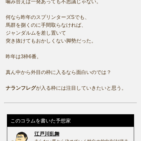
噛み合えば一発あっても不思議じゃない。
何なら昨年のスプリンターズSでも、
馬群を捌くのに手間取らなければ、
ジャンダルムを差し置いて
突き抜けてもおかしくない脚勢だった。
昨年は3枠6番。
真ん中から外目の枠に入るなら面白いのでは？
ナランフレグ
が入る枠には注目していきたいと思う。
このコラムを書いた予想家
江戸川乱舞