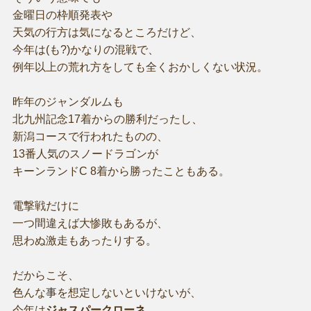
金曜日の枠順発表や
天気の行方は気になるところだけど、
今年は(も?)かなりの混戦で、
例年以上の荒れ方をしても全くおかしくない状況。
昨年のジャンダルムも
北九州記念17着からの勝利だったし、
新潟コースで行われたものの、
13番人気のスノードラゴンが
キーンランドC 8着から勝ったこともある。
電撃戦だけに
一つ間違えば大惨敗もあるが、
思わぬ激走もあったりする。
だからこそ、
色んな事を想定しないといけないが、
今年は
ジャスパークローネ
、