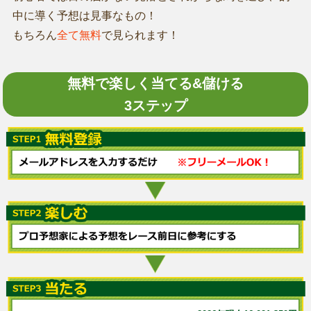
中に導く予想は見事なもの！
もちろん
全て無料
で見られます！
無料で楽しく当てる&儲ける
3ステップ