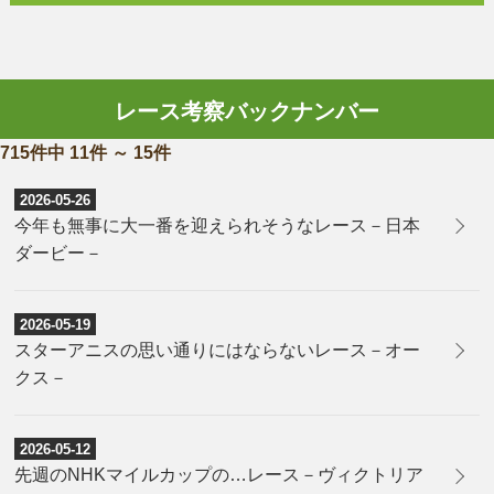
レース考察バックナンバー
715件中 11件 ～ 15件
2026-05-26
今年も無事に大一番を迎えられそうなレース－日本
ダービー－
2026-05-19
スターアニスの思い通りにはならないレース－オー
クス－
2026-05-12
先週のNHKマイルカップの…レース－ヴィクトリア