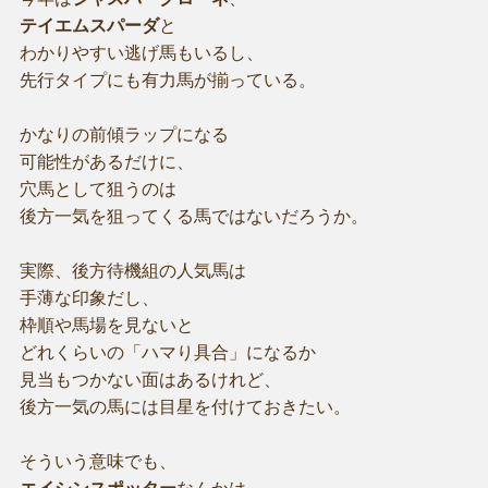
テイエムスパーダ
と
わかりやすい逃げ馬もいるし、
先行タイプにも有力馬が揃っている。
かなりの前傾ラップになる
可能性があるだけに、
穴馬として狙うのは
後方一気を狙ってくる馬ではないだろうか。
実際、後方待機組の人気馬は
手薄な印象だし、
枠順や馬場を見ないと
どれくらいの「ハマり具合」になるか
見当もつかない面はあるけれど、
後方一気の馬には目星を付けておきたい。
そういう意味でも、