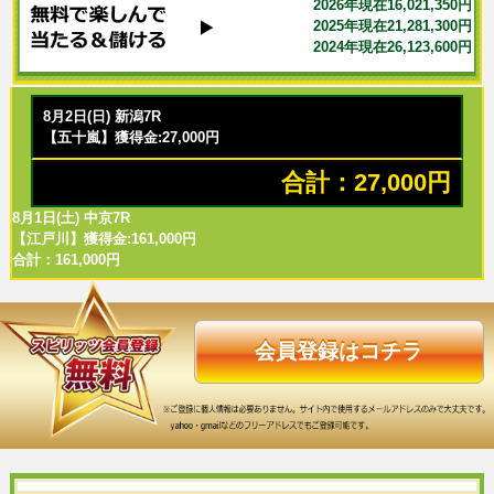
2026年現在16,021,350円
2025年現在21,281,300円
2024年現在26,123,600円
8月2日(日) 新潟7R
【五十嵐】獲得金:27,000円
合計：27,000円
8月1日(土) 中京7R
【江戸川】獲得金:161,000円
合計：161,000円
会員登録はコチラ