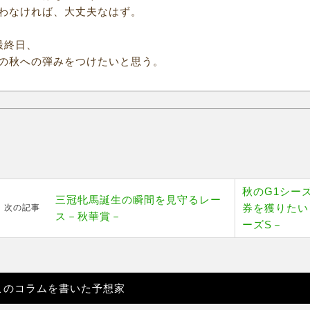
わなければ、大丈夫なはず。
最終日、
の秋への弾みをつけたいと思う。
秋のG1シー
三冠牝馬誕生の瞬間を見守るレー
券を獲りたい
次の記事
ス－秋華賞－
ーズS－
このコラムを書いた予想家