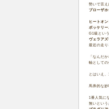
勢いで言え
ブローザホ
ヒートオン
ボッケリー
G1級とい
ヴェラアズ
最近の走り
「なんだか
軸としての
とはいえ、
馬券的な妙
1番人気に
無いという