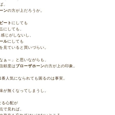
ば、
ーン
の方が上だろうか。
ビート
にしても
ニ
にしても、
う感じがしないし、
ール
にしても
を見ていると買いづらい。
なぁ～」と思いながらも、
信頼度は
ブローザホーン
の方が上の印象。
1番人気になられても困るのは事実。
味が無くなってしまうし。
なる心配が
点で見れば、