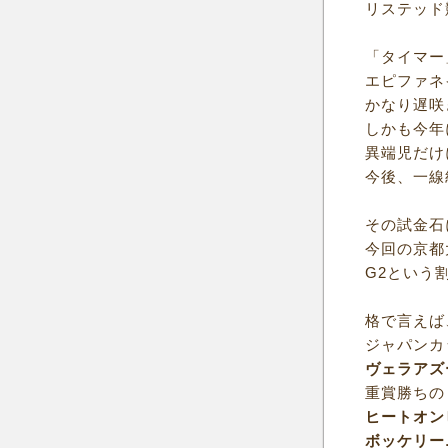
リステッド
「タイマー
エピファネ
かなり遅咲
しかも今年
異端児だけ
今後、一線
その試金石
今回の京都
G2という
格で言えば
ジャパンカ
ヴェラアズ
重賞勝ちの
ヒートオン
ボッケリー