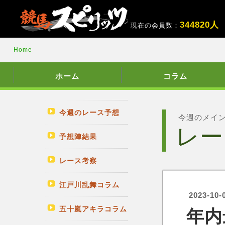
3
4
4
8
2
0
人
現在の会員数：
Home
ホーム
コラム
今週のレース予想
今週のメイ
レー
予想陣結果
レース考察
江戸川乱舞コラム
2023-10-
五十嵐アキラコラム
年内