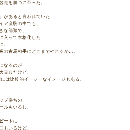
競走を勝つに至った。
」があると言われていた
イア産駒の中でも、
きな部類で、
に入って本格化した
に、
級の古馬相手にどこまでやれるか…。
になるのが
大賞典だけど、
割には比較的イージーなイメージもある。
、
ップ勝ちの
ール
もいるし、
ビート
に
ニ
もいるけど、