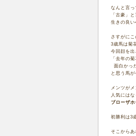
なんと言っ
「古豪」と
生きの良い
さすがにこ
3歳馬は菊
今回顔を出
「去年の菊
面白かっ
と思う馬が
メンツがメ
人気にはな
ブローザホ
初勝利は3
そこからあ