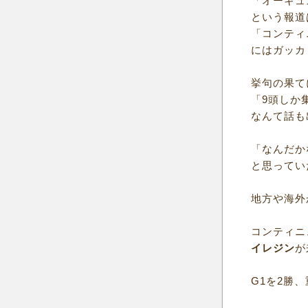
「オーギュ
という報道
「コンティ
にはガッカ
挙句の果て
「9頭しか
なんて話も
「なんだか
と思ってい
地方や海外
コンティニ
イレジン
が
G1を2勝