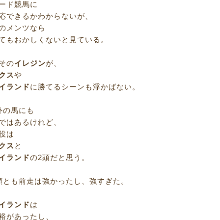
ード競馬に
応できるかわからないが、
のメンツなら
てもおかしくないと見ている。
その
イレジン
が、
クス
や
イランド
に勝てるシーンも浮かばない。
外の馬にも
ではあるけれど、
役は
クス
と
イランド
の2頭だと思う。
頭とも前走は強かったし、強すぎた。
イランド
は
裕があったし、