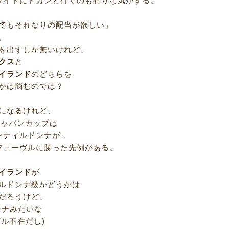
ワイドにドカンと行くのも有りな気がする。
でもそれなりの配当が欲しい」
、
を出すしか無いけれど、
クス
と
イランド
のどちらを
かは悩むのでは？
になるけれど、
のジャパンカップは
ンティルドンナが、
フェーヴルに勝った先例がある。
イランド
が
ルドンナ級かどうかは
だろうけど、
ーナみたいな
ル不在だし)