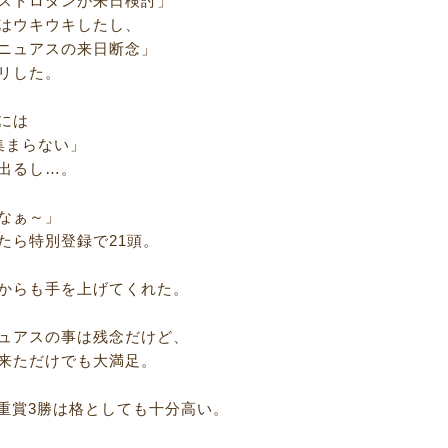
ストロダンが来日検討」
はウキウキしたし、
ニュアスの来日断念」
リした。
には
集まらない」
出るし…。
なぁ～」
たら特別登録で21頭。
からも手を上げてくれた。
ュアスの事は残念だけど、
来ただけでも大満足。
、重賞3勝は格としても十分高い。