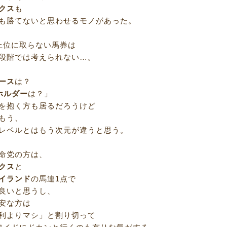
クス
も
も勝てないと思わせるモノがあった。
上位に取らない馬券は
段階では考えられない…。
ース
は？
ホルダー
は？」
を抱く方も居るだろうけど
もう、
レベルとはもう次元が違うと思う。
命党の方は、
クス
と
イランド
の馬連1点で
良いと思うし、
安な方は
利よりマシ」と割り切って