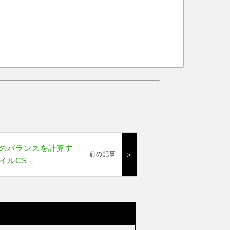
のバランスを計算す
＞
前の記事
イルCS－