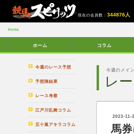
3
4
4
8
7
6
人
現在の会員数：
Home
ホーム
コラム
今週のレース予想
今週のメイ
レー
予想陣結果
レース考察
江戸川乱舞コラム
2023-11-
五十嵐アキラコラム
馬券