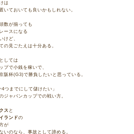
けは
置いておいても良いかもしれない。
頭数が揃っても
レースになる
いけど、
ての見ごたえは十分ある。
としては
ップで小銭を稼いで、
京阪杯(G3)で勝負したいと思っている。
か4つまでにして儲けたい」
のジャパンカップでの戦い方。
クス
と
イランド
の
方が
ないのなら、事故として諦める。